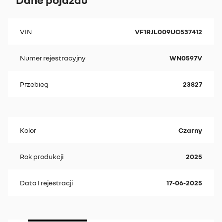
VIN
VF1RJL009UC537412
Numer rejestracyjny
WN0597V
Przebieg
23827
Kolor
Czarny
Rok produkcji
2025
Data I rejestracji
17-06-2025