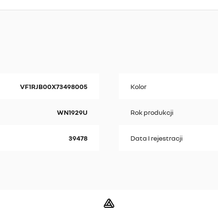
VF1RJB00X73498005
Kolor
WN1929U
Rok produkcji
39478
Data I rejestracji