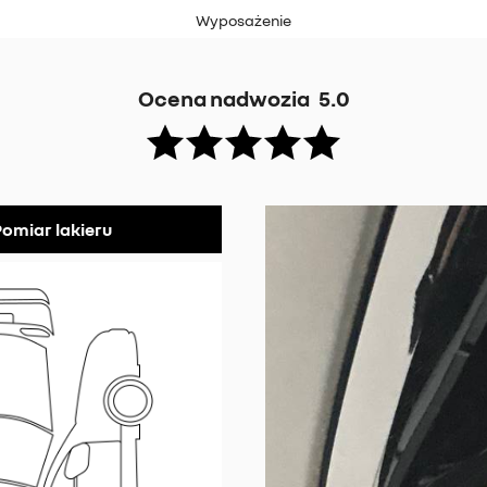
Wyposażenie
Ocena nadwozia
5.0
omiar lakieru