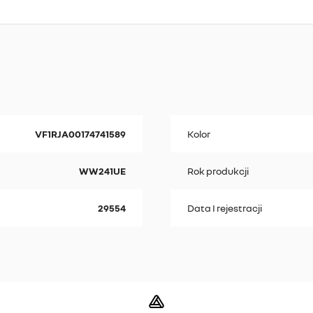
VF1RJA00174741589
Kolor
WW241UE
Rok produkcji
29554
Data I rejestracji