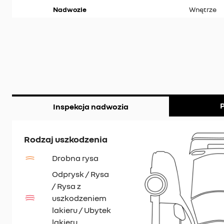
Nadwozie
Wnętrze
P
Inspekcja nadwozia
Rodzaj uszkodzenia
Drobna rysa
Odprysk / Rysa
/ Rysa z
uszkodzeniem
lakieru / Ubytek
lakieru