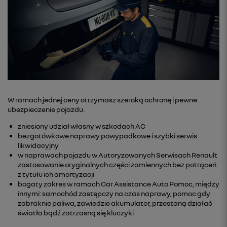
W ramach jednej ceny otrzymasz szeroką ochronę i pewne
ubezpieczenie pojazdu.
zniesiony udział własny w szkodach AC
bezgotówkowe naprawy powypadkowe i szybki serwis
likwidacyjny
w naprawach pojazdu w Autoryzowanych Serwisach Renault
zastosowanie oryginalnych części zamiennych bez potrąceń
z tytułu ich amortyzacji
bogaty zakres w ramach Car Assistance Auto Pomoc, między
innymi: samochód zastępczy na czas naprawy, pomoc gdy
zabraknie paliwa, zawiedzie akumulator, przestaną działać
światła bądź zatrzasną się kluczyki