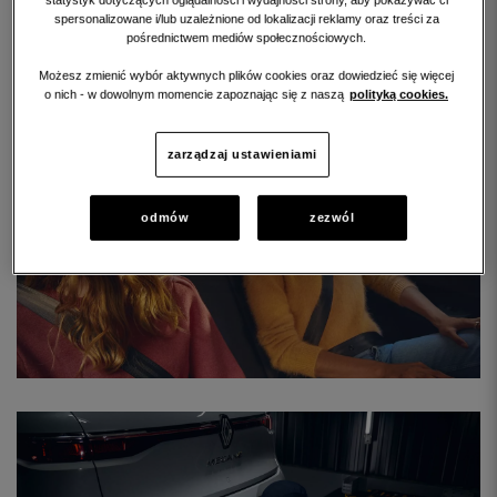
statystyk dotyczących oglądalności i wydajności strony, aby pokazywać ci
spersonalizowane i/lub uzależnione od lokalizacji reklamy oraz treści za
PZU S.A.
pośrednictwem mediów społecznościowych.
Warta S.A.
ERGO Hestia
Możesz zmienić wybór aktywnych plików cookies oraz dowiedzieć się więcej
TUiR Allianz Polska S.A.
o nich - w dowolnym momencie zapoznając się z naszą
polityką cookies.
zarządzaj ustawieniami
odmów
zezwól