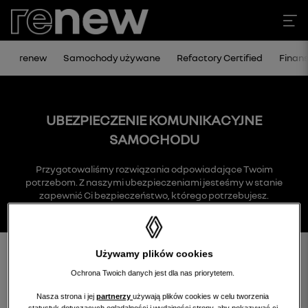
renew
Samochody używane
Refactory Certified
Finan
UBEZPIECZENIE KOMUNIKACYJNE
SAMOCHODU
Przygotowaliśmy rozwiązania odpowiadające Twoim
potrzebom. Z naszymi ubezpieczeniami jesteśmy w stanie
zapewnić Ci bezpieczeństwo, którego potrzebujesz.
Używamy plików cookies
Ochrona Twoich danych jest dla nas priorytetem.
Atrakcyjne pakiety ubezpieczeń renomowanych Towarzystw
Nasza strona i jej
partnerzy
używają plików cookies w celu tworzenia
Ubezpieczeniowych: