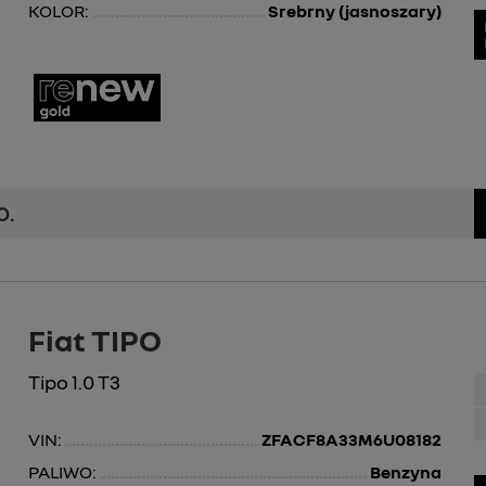
KOLOR:
Srebrny (jasnoszary)
O.
Fiat TIPO
Tipo 1.0 T3
VIN:
ZFACF8A33M6U08182
PALIWO:
Benzyna