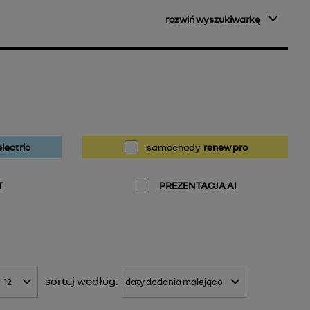
rozwiń wyszukiwarkę
lectric
samochody
renew pro
T
PREZENTACJA AI
sortuj
według: