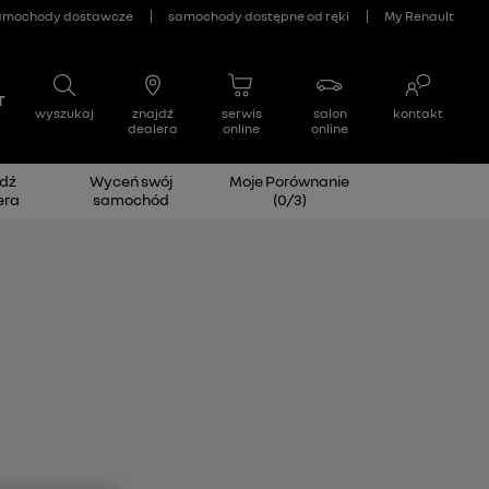
dź
Wyceń swój
Moje Porównanie
era
samochód
(
0
/
3
)