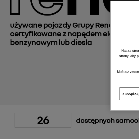
używane pojazdy Grupy Renault, reg
certyfikowane z napędem elektrycz
benzynowym lub diesla
Nasza stron
strony, aby 
Możesz zmieni
zarządza
26
dostępnych samo