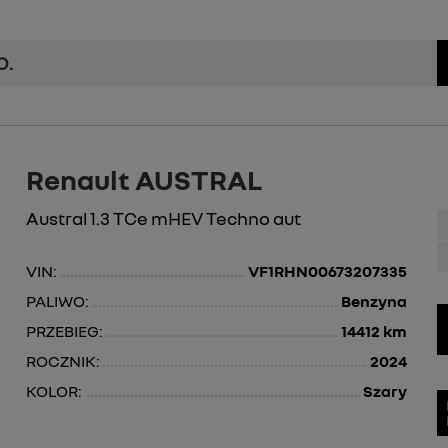
O.
Renault AUSTRAL
Austral 1.3 TCe mHEV Techno aut
VIN:
VF1RHN00673207335
PALIWO:
Benzyna
PRZEBIEG:
14412 km
ROCZNIK:
2024
KOLOR:
Szary