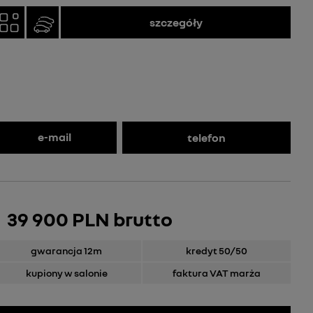
szczegóły
e-mail
telefon
39 900 PLN brutto
gwarancja 12m
kredyt 50/50
kupiony w salonie
faktura VAT marża