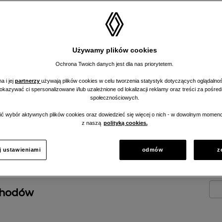
enerowane i
Używamy plików cookies
nym, hybrydowym,
Ochrona Twoich danych jest dla nas priorytetem.
a i jej
partnerzy
używają plików cookies w celu tworzenia statystyk dotyczących oglądalnoś
pokazywać ci spersonalizowane i/lub uzależnione od lokalizacji reklamy oraz treści za pośr
społecznościowych.
ć wybór aktywnych plików cookies oraz dowiedzieć się więcej o nich - w dowolnym momenc
z naszą
polityką cookies.
j ustawieniami
odmów
z
chodów