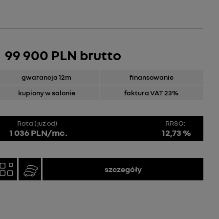
99 900 PLN brutto
gwarancja 12m
finansowanie
kupiony w salonie
faktura VAT 23%
Rata (już od)
RRSO:
1 036 PLN/mc.
12,73 %
szczegóły