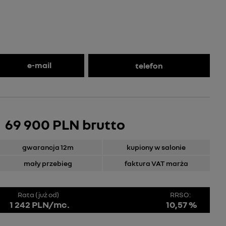
e-mail
telefon
69 900 PLN brutto
gwarancja 12m
kupiony w salonie
mały przebieg
faktura VAT marża
Rata (już od)
RRSO:
1 242 PLN/mc.
10,57 %