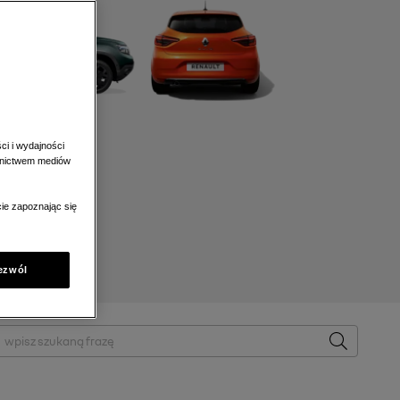
ci i wydajności
ednictwem mediów
ie zapoznając się
ezwól