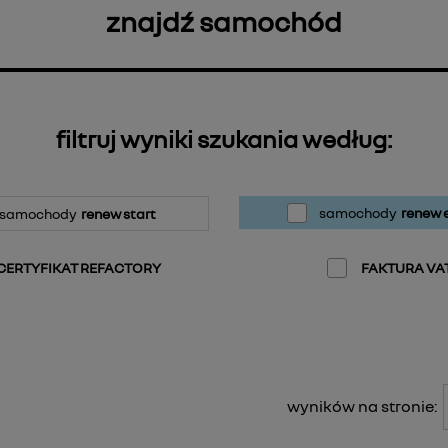
znajdź samochód
filtruj wyniki szukania według:
samochody
renew e
samochody
renew start
CERTYFIKAT REFACTORY
FAKTURA VA
wyników na stronie: