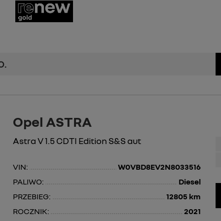
O.
Opel ASTRA
Astra V 1.5 CDTI Edition S&S aut
VIN:
W0VBD8EV2N8033516
PALIWO:
Diesel
PRZEBIEG:
12805 km
ROCZNIK:
2021