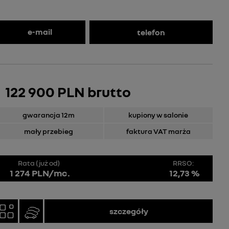
e-mail
telefon
122 900 PLN brutto
gwarancja 12m
kupiony w salonie
mały przebieg
faktura VAT marża
Rata (już od)
RRSO:
1 274 PLN/mc.
12,73 %
szczegóły