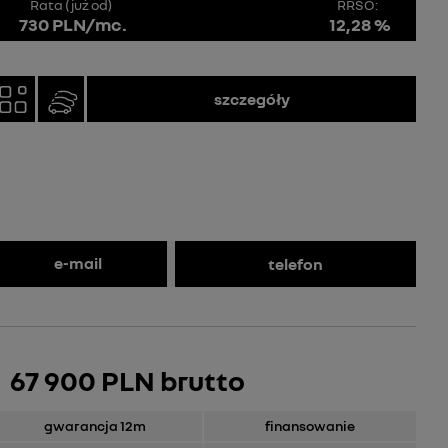
Rata (już od)
RRSO:
730 PLN/mc.
12,28 %
szczegóły
e-mail
telefon
67 900 PLN brutto
gwarancja 12m
finansowanie