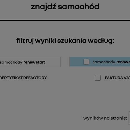
znajdź samochód
filtruj wyniki szukania według:
samochody
renew e
samochody
renew start
CERTYFIKAT REFACTORY
FAKTURA VA
wyników na stronie: