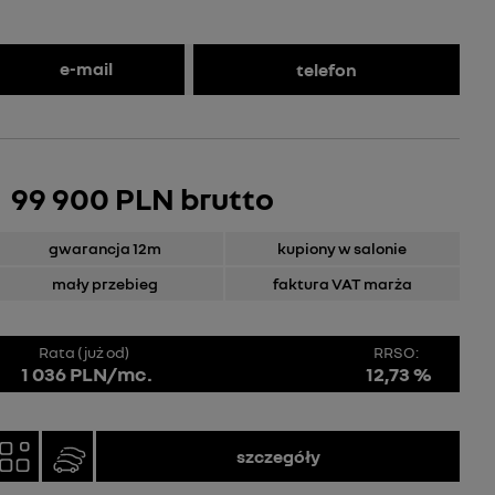
e-mail
telefon
99 900 PLN brutto
gwarancja 12m
kupiony w salonie
mały przebieg
faktura VAT marża
Rata (już od)
RRSO:
1 036 PLN/mc.
12,73 %
szczegóły