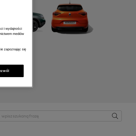
ci i wydajności
ednictwem mediów
ie zapoznając się
ezwól