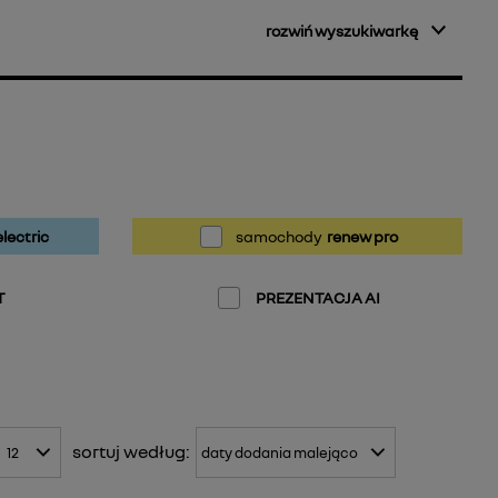
rozwiń wyszukiwarkę
lectric
samochody
renew pro
T
PREZENTACJA AI
sortuj
według: