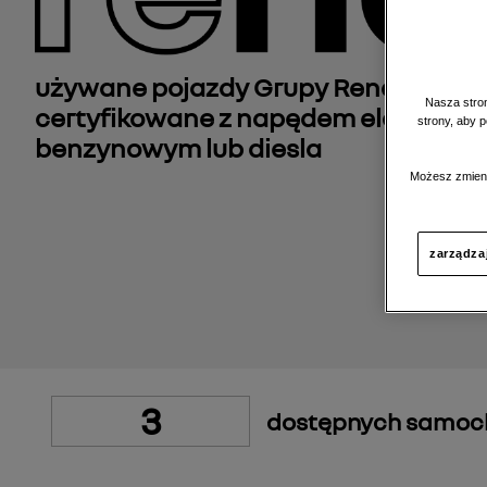
używane pojazdy Grupy Renault, reg
Nasza stron
certyfikowane z napędem elektrycz
strony, aby 
benzynowym lub diesla
Możesz zmieni
zarządza
3
dostępnych samo