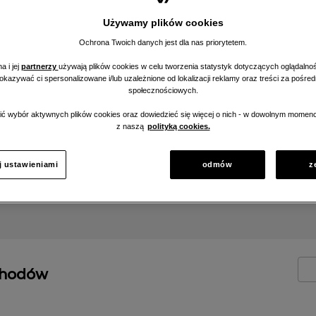
Używamy plików cookies
Ochrona Twoich danych jest dla nas priorytetem.
enerowane i
a i jej
partnerzy
używają plików cookies w celu tworzenia statystyk dotyczących oglądalnoś
nym, hybrydowym,
pokazywać ci spersonalizowane i/lub uzależnione od lokalizacji reklamy oraz treści za pośr
społecznościowych.
ć wybór aktywnych plików cookies oraz dowiedzieć się więcej o nich - w dowolnym momenc
z naszą
polityką cookies.
j ustawieniami
odmów
z
chodów