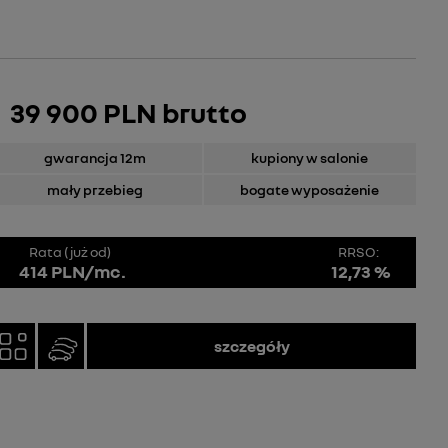
39 900 PLN brutto
gwarancja 12m
kupiony w salonie
mały przebieg
bogate wyposażenie
Rata (już od)
RRSO:
414 PLN/mc.
12,73 %
szczegóły