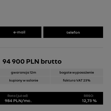
e-mail
telefon
94 900 PLN brutto
gwarancja 12m
bogate wyposażenie
kupiony w salonie
faktura VAT 23%
Rata (już od)
RRSO:
984 PLN/mc.
12,73 %