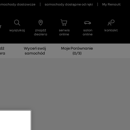
dź
Wyceń swój
Moje Porównanie
era
samochód
(
0
/
3
)