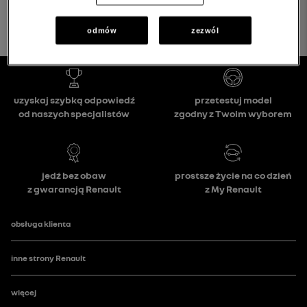
odmów
zezwól