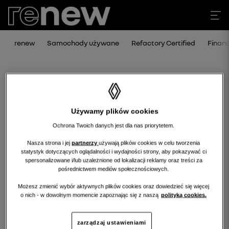
renew
Samochody używane
Refactory Certified
Finan
Używamy plików cookies
Ochrona Twoich danych jest dla nas priorytetem.
Nasza strona i jej
partnerzy
używają plików cookies w celu tworzenia
statystyk dotyczących oglądalności i wydajności strony, aby pokazywać ci
Niestety, wybrany dealer nie ma
spersonalizowane i/lub uzależnione od lokalizacji reklamy oraz treści za
pośrednictwem mediów społecznościowych.
obecnie żadnych ofert w tej kategorii.
Możesz zmienić wybór aktywnych plików cookies oraz dowiedzieć się więcej
Wróć na stronę główną.
o nich - w dowolnym momencie zapoznając się z naszą
polityką cookies.
zarządzaj ustawieniami
wróć na stronę główną