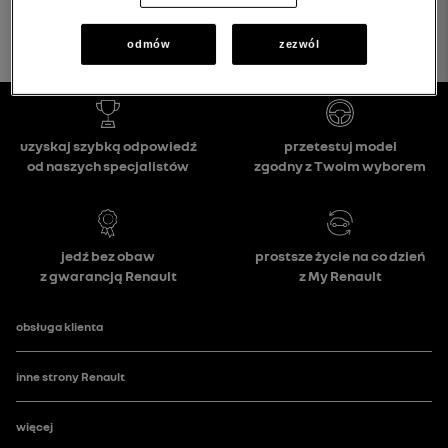
odmów
zezwól