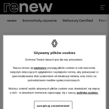
renew
Samochody używane
Refactory Certified
Finan
Używamy plików cookies
Ochrona Twoich danych jest dla nas priorytetem.
Nasza strona i jej
partnerzy
używają plików cookies w celu tworzenia
statystyk dotyczących oglądalności i wydajności strony, aby pokazywać ci
Niestety, wybrany dealer nie ma
spersonalizowane i/lub uzależnione od lokalizacji reklamy oraz treści za
pośrednictwem mediów społecznościowych.
obecnie żadnych ofert w tej kategorii.
Możesz zmienić wybór aktywnych plików cookies oraz dowiedzieć się więcej
Wróć na stronę główną.
o nich - w dowolnym momencie zapoznając się z naszą
polityką cookies.
zarządzaj ustawieniami
wróć na stronę główną