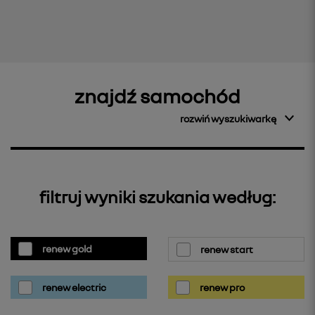
znajdź samochód
rozwiń wyszukiwarkę
filtruj wyniki szukania według:
renew gold
renew start
renew electric
renew pro