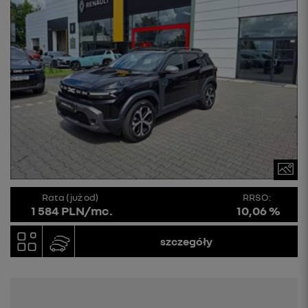
Rata (już od)
RRSO:
1 584 PLN/mc.
10,06 %
szczegóły