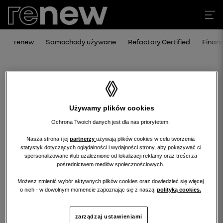
renew
Samochody używane
Refactory Certified
Finan
Używamy plików cookies
Ochrona Twoich danych jest dla nas priorytetem.
Nasza strona i jej
partnerzy
używają plików cookies w celu tworzenia
statystyk dotyczących oglądalności i wydajności strony, aby pokazywać ci
Niestety, wybrany dealer nie ma
spersonalizowane i/lub uzależnione od lokalizacji reklamy oraz treści za
pośrednictwem mediów społecznościowych.
obecnie żadnych ofert w tej kategorii.
Możesz zmienić wybór aktywnych plików cookies oraz dowiedzieć się więcej
Wróć na stronę główną.
o nich - w dowolnym momencie zapoznając się z naszą
polityką cookies.
zarządzaj ustawieniami
wróć na stronę główną