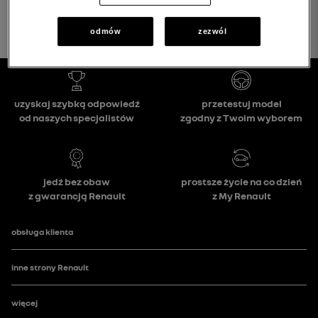
odmów
zezwól