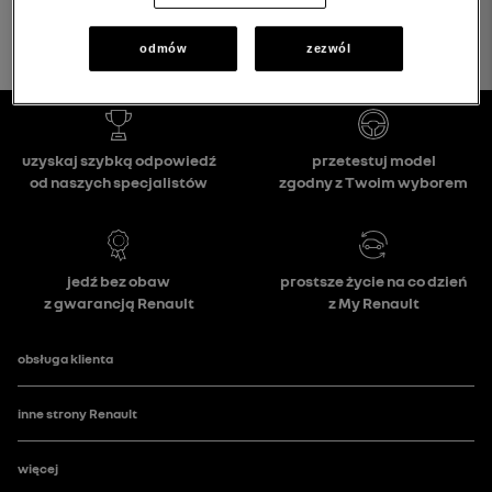
odmów
zezwól