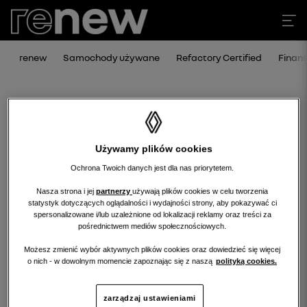
renew
Samochody używane
Refactory Certified
Finan
Używamy plików cookies
Ochrona Twoich danych jest dla nas priorytetem.
Nasza strona i jej
partnerzy
używają plików cookies w celu tworzenia
statystyk dotyczących oglądalności i wydajności strony, aby pokazywać ci
Niestety, wybrany dealer nie ma
spersonalizowane i/lub uzależnione od lokalizacji reklamy oraz treści za
pośrednictwem mediów społecznościowych.
obecnie żadnych ofert w tej kategorii.
Możesz zmienić wybór aktywnych plików cookies oraz dowiedzieć się więcej
Wróć na stronę główną.
o nich - w dowolnym momencie zapoznając się z naszą
polityką cookies.
zarządzaj ustawieniami
wróć na stronę główną