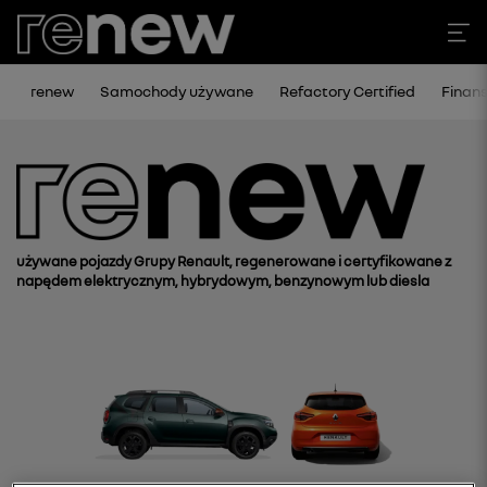
renew
Samochody używane
Refactory Certified
Finan
używane pojazdy Grupy Renault, regenerowane i certyfikowane z
napędem elektrycznym, hybrydowym, benzynowym lub diesla