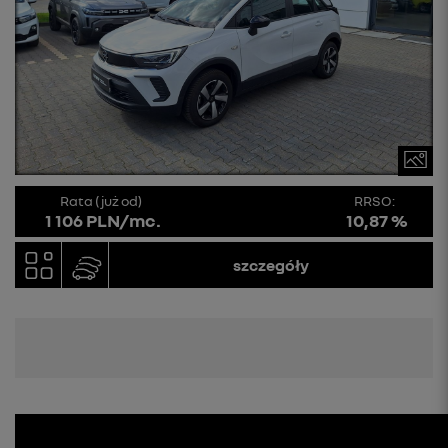
Rata (już od)
RRSO:
1 106 PLN/mc.
10,87 %
szczegóły