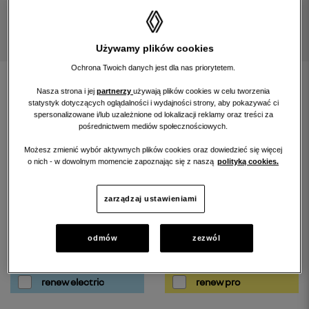
Używamy plików cookies
Ochrona Twoich danych jest dla nas priorytetem.
znajdź samochód
Nasza strona i jej
partnerzy
używają plików cookies w celu tworzenia
statystyk dotyczących oglądalności i wydajności strony, aby pokazywać ci
spersonalizowane i/lub uzależnione od lokalizacji reklamy oraz treści za
rozwiń wyszukiwarkę
pośrednictwem mediów społecznościowych.
Możesz zmienić wybór aktywnych plików cookies oraz dowiedzieć się więcej
o nich - w dowolnym momencie zapoznając się z naszą
polityką cookies.
filtruj wyniki szukania według:
zarządzaj ustawieniami
odmów
zezwól
renew gold
renew start
renew electric
renew pro