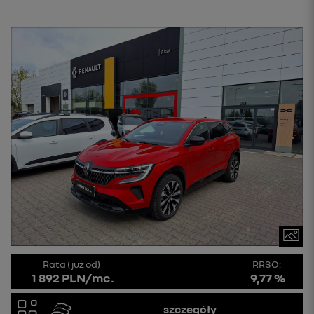
Rata (już od)
RRSO:
1 892 PLN/mc.
9,77 %
szczegóły