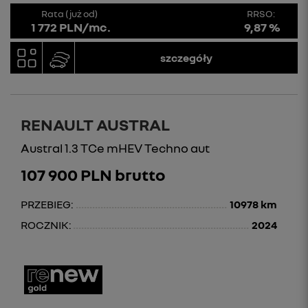
Rata (już od)
RRSO:
1 772 PLN/mc.
9,87 %
szczegóły
RENAULT AUSTRAL
Austral 1.3 TCe mHEV Techno aut
107 900 PLN brutto
PRZEBIEG:
10978 km
ROCZNIK:
2024