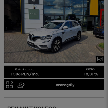
Rata (już od)
RRSO:
1 396 PLN/mc.
10,31 %
szczegóły
RENAULT KOLEOS