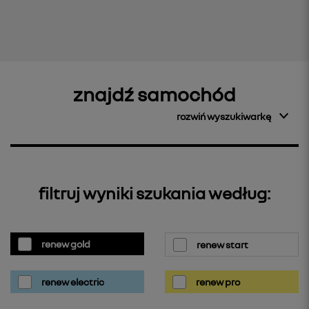
znajdź samochód
rozwiń wyszukiwarkę
filtruj wyniki szukania według:
renew gold
renew start
renew electric
renew pro