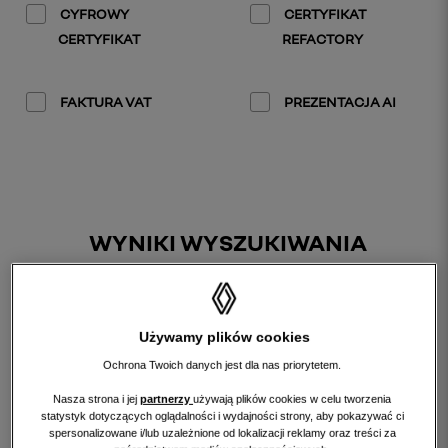
CYFROWY
CERTYFIKAT
CERTYFIKAT
REFACTORY
FAKTURA VAT
PREZENTACJA AI
WYNIKI WYSZUKIWANIA
sortuj
według:
Używamy plików cookies
Ochrona Twoich danych jest dla nas priorytetem.
Nasza strona i jej
partnerzy
używają plików cookies w celu tworzenia
statystyk dotyczących oglądalności i wydajności strony, aby pokazywać ci
spersonalizowane i/lub uzależnione od lokalizacji reklamy oraz treści za