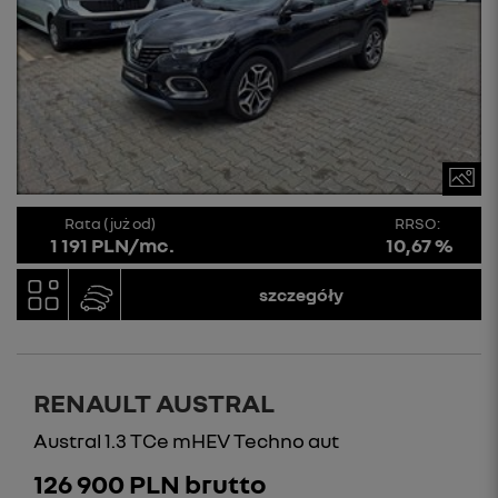
Rata (już od)
RRSO:
1 191 PLN/mc.
10,67 %
szczegóły
RENAULT AUSTRAL
Austral 1.3 TCe mHEV Techno aut
126 900 PLN brutto