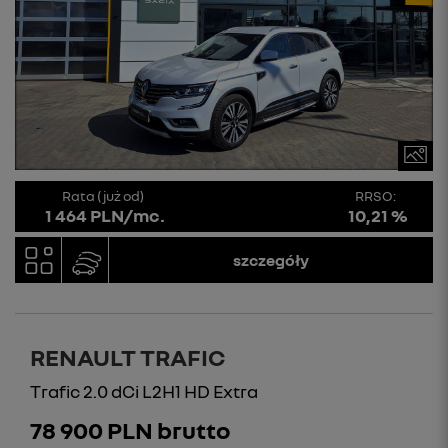
Rata (już od)
RRSO:
1 464 PLN/mc.
10,21 %
szczegóły
RENAULT TRAFIC
Trafic 2.0 dCi L2H1 HD Extra
78 900 PLN brutto