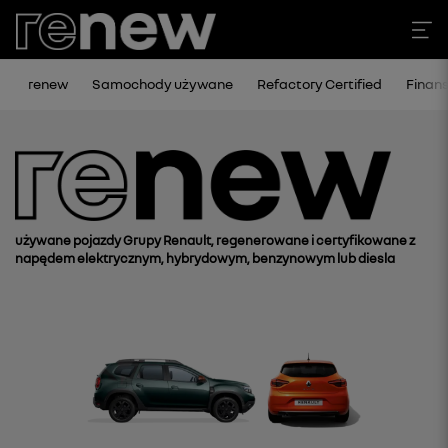
renew
Samochody używane
Refactory Certified
Finan
używane pojazdy Grupy Renault, regenerowane i certyfikowane z
napędem elektrycznym, hybrydowym, benzynowym lub diesla