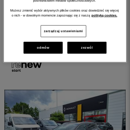
RENAULT KADJAR
pośrednictwem mediów społecznościowych.
Kadjar 1.5 Blue dCi Intens
Możesz zmienić wybór aktywnych plików cookies oraz dowiedzieć się więcej
o nich - w dowolnym momencie zapoznając się z naszą
polityką cookies.
66 900 PLN brutto
zarządzaj ustawieniami
PRZEBIEG:
59849 km
ROCZNIK:
2020
odmów
zezwól