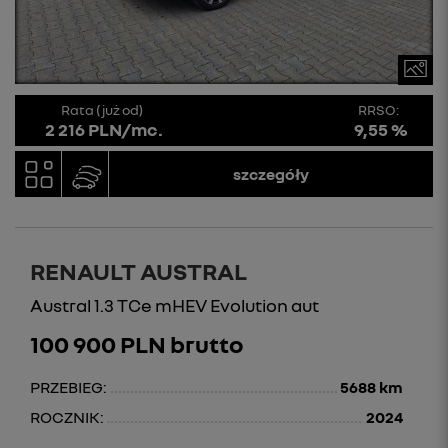
Rata (już od)
RRSO:
2 216 PLN/mc.
9,55 %
szczegóły
RENAULT AUSTRAL
Austral 1.3 TCe mHEV Evolution aut
100 900 PLN brutto
PRZEBIEG:
5688 km
ROCZNIK:
2024