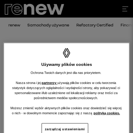
renew
Samochody używane
Refactory Certified
Finan
Używamy plików cookies
Ochrona Twoich danych jest dla nas priorytetem.
Nasza strona i jej
partnerzy
używają plików cookies w celu tworzenia
statystyk dotyczących oglądalności i wydajności strony, aby pokazywać ci
Niestety, wybrany dealer nie ma
spersonalizowane i/lub uzależnione od lokalizacji reklamy oraz treści za
pośrednictwem mediów społecznościowych.
obecnie żadnych ofert w tej kategorii.
Możesz zmienić wybór aktywnych plików cookies oraz dowiedzieć się więcej
Wróć na stronę główną.
o nich - w dowolnym momencie zapoznając się z naszą
polityką cookies.
zarządzaj ustawieniami
wróć na stronę główną