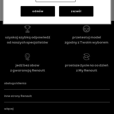
odmów
zezwól