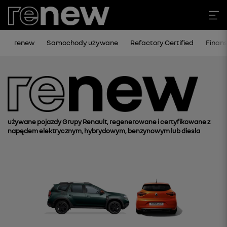
renew
Samochody używane
Refactory Certified
Finan
używane pojazdy Grupy Renault, regenerowane i certyfikowane z
napędem elektrycznym, hybrydowym, benzynowym lub diesla