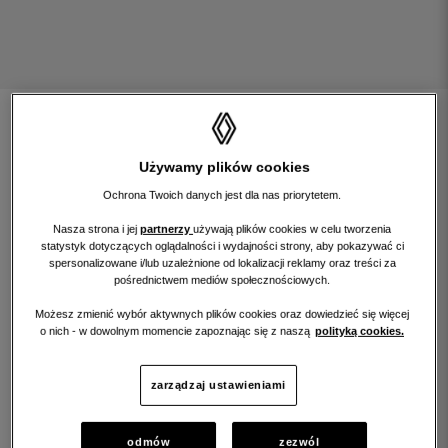
znajdź samochód
Używamy plików cookies
rozwiń wyszukiwarkę
Ochrona Twoich danych jest dla nas priorytetem.
Nasza strona i jej
partnerzy
używają plików cookies w celu tworzenia
statystyk dotyczących oglądalności i wydajności strony, aby pokazywać ci
spersonalizowane i/lub uzależnione od lokalizacji reklamy oraz treści za
filtruj wyniki szukania według:
pośrednictwem mediów społecznościowych.
Możesz zmienić wybór aktywnych plików cookies oraz dowiedzieć się więcej
o nich - w dowolnym momencie zapoznając się z naszą
polityką cookies.
renew gold
renew start
zarządzaj ustawieniami
renew electric
renew pro
odmów
zezwól