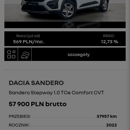
Rata (już od)
RRSO:
569 PLN/mc.
12,73 %
szczegóły
DACIA SANDERO
Sandero Stepway 1.0 TCe Comfort CVT
57 900 PLN brutto
PRZEBIEG:
37957 km
ROCZNIK:
2022