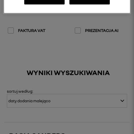
CYFROWY
CERTYFIKAT
CERTYFIKAT
REFACTORY
FAKTURA VAT
PREZENTACJA AI
WYNIKI WYSZUKIWANIA
sortuj
według: