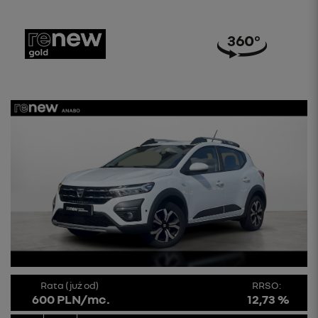
Rata (już od)
RRSO:
600 PLN/mc.
12,73 %