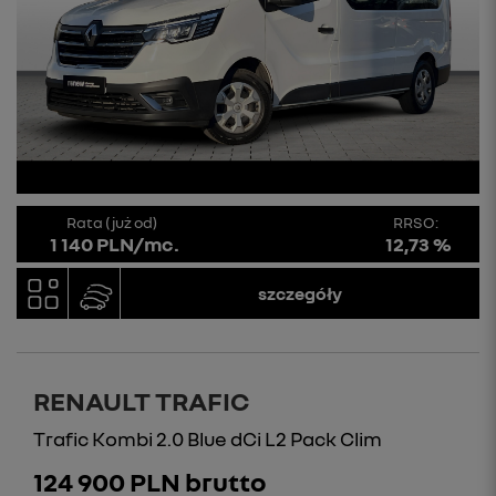
Rata (już od)
RRSO:
1 140 PLN/mc.
12,73 %
szczegóły
RENAULT TRAFIC
Trafic Kombi 2.0 Blue dCi L2 Pack Clim
124 900 PLN brutto