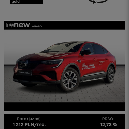
Rata (już od)
RRSO:
1 212 PLN/mc.
12,73 %