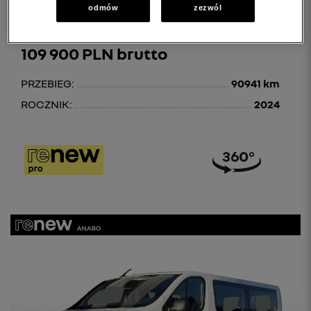
RENAULT TRAFIC
odmów
zezwól
Trafic Kombi 2.0 Blue dCi L2 Equilibre
109 900 PLN brutto
PRZEBIEG:
90941 km
ROCZNIK:
2024