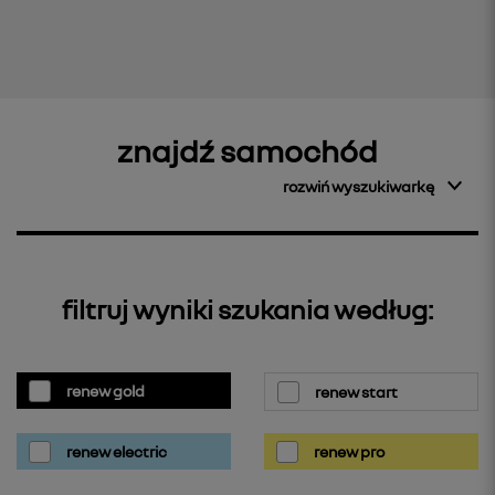
znajdź samochód
rozwiń wyszukiwarkę
filtruj wyniki szukania według:
renew gold
renew start
renew electric
renew pro