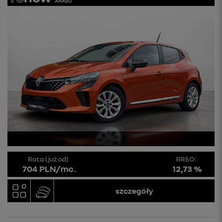
Rata (już od)
RRSO:
704 PLN/mc.
12,73 %
szczegóły