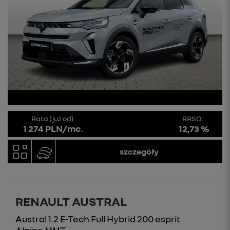
Rata (już od)
RRSO:
1 274 PLN/mc.
12,73 %
szczegóły
RENAULT AUSTRAL
Austral 1.2 E-Tech Full Hybrid 200 esprit
Alpine MMT