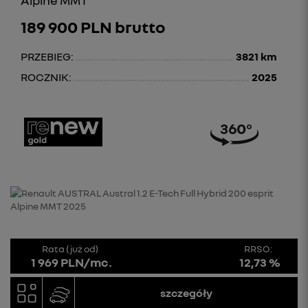
189 900 PLN brutto
PRZEBIEG:
3821 km
ROCZNIK:
2025
Rata (już od)
RRSO:
1 969 PLN/mc.
12,73 %
szczegóły