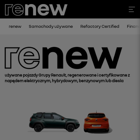
renew
Samochody używane
Refactory Certified
Finan
używane pojazdy Grupy Renault, regenerowane i certyfikowane z
napędem elektrycznym, hybrydowym, benzynowym lub diesla