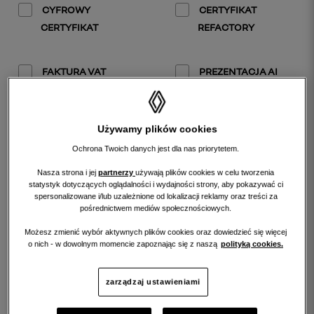
CYFROWY
CERTYFIKAT
CERTYFIKAT
REFACTORY
FAKTURA VAT
PREZENTACJA AI
Używamy plików cookies
Ochrona Twoich danych jest dla nas priorytetem.
WYNIKI WYSZUKIWANIA
Nasza strona i jej
partnerzy
używają plików cookies w celu tworzenia
statystyk dotyczących oglądalności i wydajności strony, aby pokazywać ci
spersonalizowane i/lub uzależnione od lokalizacji reklamy oraz treści za
pośrednictwem mediów społecznościowych.
sortuj
według:
Możesz zmienić wybór aktywnych plików cookies oraz dowiedzieć się więcej
o nich - w dowolnym momencie zapoznając się z naszą
polityką cookies.
zarządzaj ustawieniami