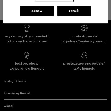
odmów
zezwól