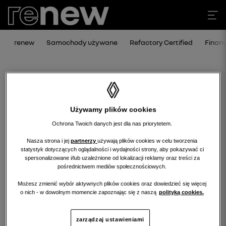
renew
Samochody używane
Refactory Certified
Finan
Używamy plików cookies
Ochrona Twoich danych jest dla nas priorytetem.
Nasza strona i jej
partnerzy
używają plików cookies w celu tworzenia
statystyk dotyczących oglądalności i wydajności strony, aby pokazywać ci
Niestety, wybrany dealer nie ma
spersonalizowane i/lub uzależnione od lokalizacji reklamy oraz treści za
pośrednictwem mediów społecznościowych.
obecnie żadnych ofert w tej kategorii.
Możesz zmienić wybór aktywnych plików cookies oraz dowiedzieć się więcej
Wróć na stronę główną.
o nich - w dowolnym momencie zapoznając się z naszą
polityką cookies.
zarządzaj ustawieniami
wróć na stronę główną