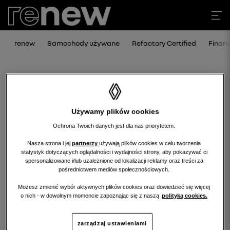
renew
Samochody używane
Refactory Certified
Finan
Używamy plików cookies
Ochrona Twoich danych jest dla nas priorytetem.
Nasza strona i jej
partnerzy
używają plików cookies w celu tworzenia
statystyk dotyczących oglądalności i wydajności strony, aby pokazywać ci
Niestety, wybrany dealer nie ma
spersonalizowane i/lub uzależnione od lokalizacji reklamy oraz treści za
pośrednictwem mediów społecznościowych.
obecnie żadnych ofert w tej kategorii.
Możesz zmienić wybór aktywnych plików cookies oraz dowiedzieć się więcej
Wróć na stronę główną.
o nich - w dowolnym momencie zapoznając się z naszą
polityką cookies.
zarządzaj ustawieniami
wróć na stronę główną