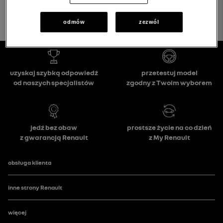
odmów
zezwól