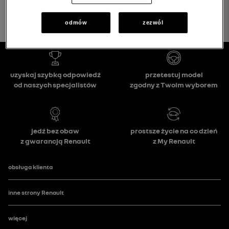
odmów
zezwól