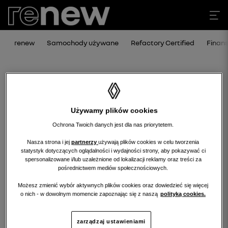
renew
Samochody używane
Refactory Certified
Finan
Używamy plików cookies
Ochrona Twoich danych jest dla nas priorytetem.
Nasza strona i jej
partnerzy
używają plików cookies w celu tworzenia
statystyk dotyczących oglądalności i wydajności strony, aby pokazywać ci
Niestety, wybrany dealer nie ma
spersonalizowane i/lub uzależnione od lokalizacji reklamy oraz treści za
pośrednictwem mediów społecznościowych.
obecnie żadnych ofert w tej kategorii.
Możesz zmienić wybór aktywnych plików cookies oraz dowiedzieć się więcej
Wróć na stronę główną.
o nich - w dowolnym momencie zapoznając się z naszą
polityką cookies.
zarządzaj ustawieniami
wróć na stronę główną