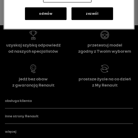
odmów
zezwól