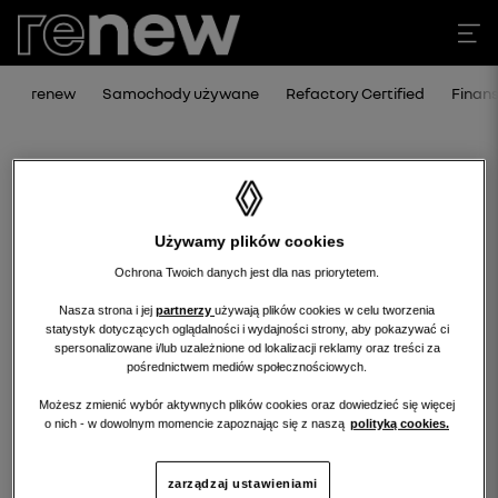
renew
Samochody używane
Refactory Certified
Finan
Używamy plików cookies
Ochrona Twoich danych jest dla nas priorytetem.
Nasza strona i jej
partnerzy
używają plików cookies w celu tworzenia
statystyk dotyczących oglądalności i wydajności strony, aby pokazywać ci
Niestety, wybrany dealer nie ma
spersonalizowane i/lub uzależnione od lokalizacji reklamy oraz treści za
pośrednictwem mediów społecznościowych.
obecnie żadnych ofert w tej kategorii.
Możesz zmienić wybór aktywnych plików cookies oraz dowiedzieć się więcej
Wróć na stronę główną.
o nich - w dowolnym momencie zapoznając się z naszą
polityką cookies.
zarządzaj ustawieniami
wróć na stronę główną