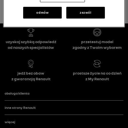
odmów
zezwól