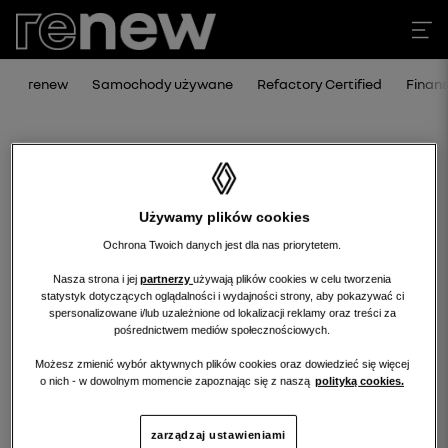
renew
Samochody używane
Refactory Certified
Finan
Używamy plików cookies
Ochrona Twoich danych jest dla nas priorytetem.
Nasza strona i jej
partnerzy
używają plików cookies w celu tworzenia
statystyk dotyczących oglądalności i wydajności strony, aby pokazywać ci
Niestety, wybrany dealer nie ma
spersonalizowane i/lub uzależnione od lokalizacji reklamy oraz treści za
pośrednictwem mediów społecznościowych.
obecnie żadnych ofert w tej kategorii.
Możesz zmienić wybór aktywnych plików cookies oraz dowiedzieć się więcej
Wróć na stronę główną.
o nich - w dowolnym momencie zapoznając się z naszą
polityką cookies.
zarządzaj ustawieniami
wróć na stronę główną