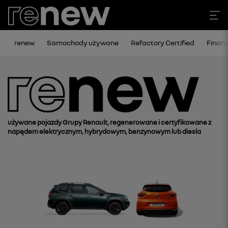
renew
Samochody używane
Refactory Certified
Finan
używane pojazdy Grupy Renault, regenerowane i certyfikowane z
napędem elektrycznym, hybrydowym, benzynowym lub diesla