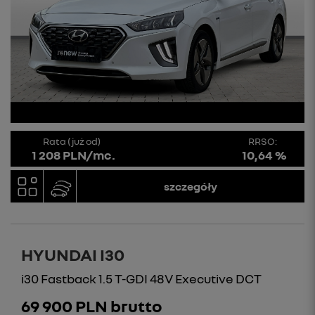
Rata (już od)
RRSO:
1 208 PLN/mc.
10,64 %
szczegóły
HYUNDAI I30
i30 Fastback 1.5 T-GDI 48V Executive DCT
69 900 PLN brutto