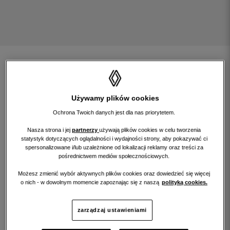
znajdź samochód
rozwiń wyszukiwarkę
Używamy plików cookies
Ochrona Twoich danych jest dla nas priorytetem.
Nasza strona i jej
partnerzy
używają plików cookies w celu tworzenia
statystyk dotyczących oglądalności i wydajności strony, aby pokazywać ci
filtruj wyniki szukania według:
spersonalizowane i/lub uzależnione od lokalizacji reklamy oraz treści za
pośrednictwem mediów społecznościowych.
Możesz zmienić wybór aktywnych plików cookies oraz dowiedzieć się więcej
renew gold
renew start
o nich - w dowolnym momencie zapoznając się z naszą
polityką cookies.
renew electric
renew pro
zarządzaj ustawieniami