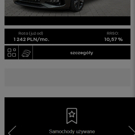
Rata (już od)
RRSO:
1 242 PLN/mc.
10,57 %
szczegóły