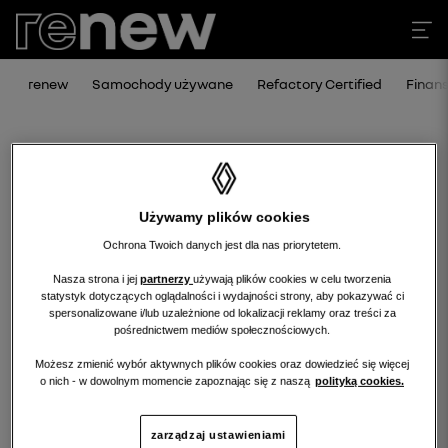
renew
Samochody używane
Refactory Certified
Finan
Używamy plików cookies
Ochrona Twoich danych jest dla nas priorytetem.
Nasza strona i jej
partnerzy
używają plików cookies w celu tworzenia
statystyk dotyczących oglądalności i wydajności strony, aby pokazywać ci
Niestety, wybrany dealer nie ma
spersonalizowane i/lub uzależnione od lokalizacji reklamy oraz treści za
pośrednictwem mediów społecznościowych.
obecnie żadnych ofert w tej kategorii.
Możesz zmienić wybór aktywnych plików cookies oraz dowiedzieć się więcej
Wróć na stronę główną.
o nich - w dowolnym momencie zapoznając się z naszą
polityką cookies.
zarządzaj ustawieniami
wróć na stronę główną