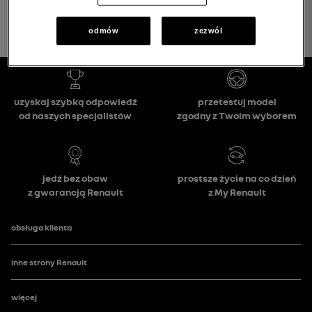
odmów
zezwól