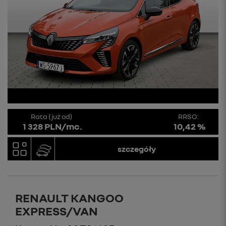
Rata (już od)
RRSO:
1 328 PLN/mc.
10,42 %
szczegóły
RENAULT KANGOO
EXPRESS/VAN