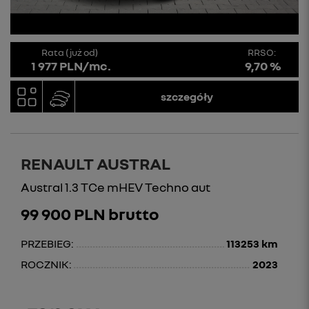
Rata (już od)
RRSO:
1 977 PLN/mc.
9,70 %
szczegóły
RENAULT AUSTRAL
Austral 1.3 TCe mHEV Techno aut
99 900 PLN brutto
PRZEBIEG:
113253 km
ROCZNIK:
2023