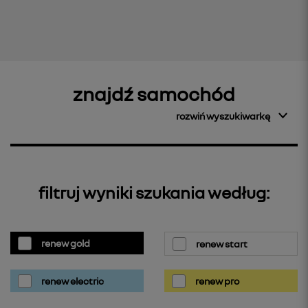
znajdź samochód
rozwiń wyszukiwarkę
filtruj wyniki szukania według:
renew gold
renew start
renew electric
renew pro