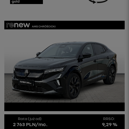
Rata (już od)
RRSO:
2 763 PLN/mc.
9,29 %