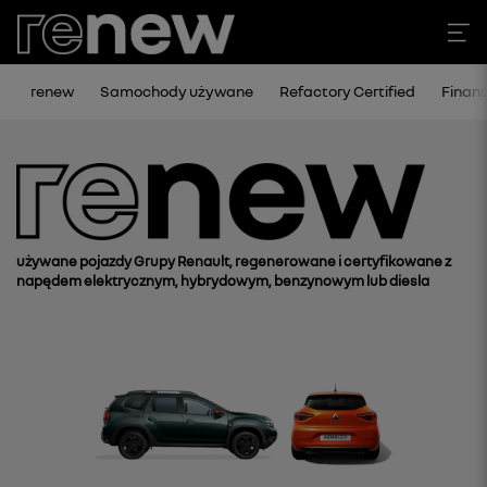
renew
Samochody używane
Refactory Certified
Finan
używane pojazdy Grupy Renault, regenerowane i certyfikowane z
napędem elektrycznym, hybrydowym, benzynowym lub diesla