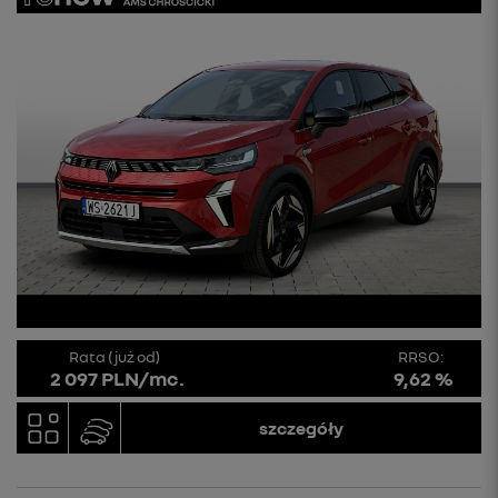
Rata (już od)
RRSO:
2 097 PLN/mc.
9,62 %
szczegóły