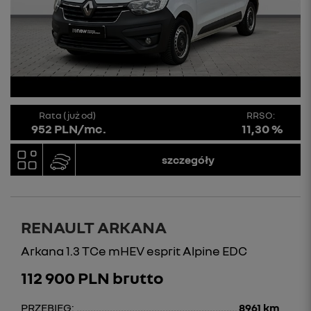
Rata (już od)
RRSO:
952 PLN/mc.
11,30 %
szczegóły
RENAULT ARKANA
Arkana 1.3 TCe mHEV esprit Alpine EDC
112 900 PLN brutto
PRZEBIEG:
8961 km