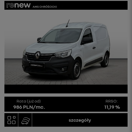
Rata (już od)
RRSO:
986 PLN/mc.
11,19 %
szczegóły