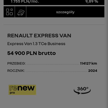
1 755 PLN/mc.
9,89 %
szczegóły
RENAULT EXPRESS VAN
Express Van 1.3 TCe Business
54 900 PLN brutto
PRZEBIEG:
114127 km
ROCZNIK:
2024