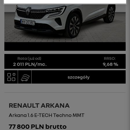
Rata (już od)
RRSO:
2 011 PLN/mc.
9,68 %
szczegóły
RENAULT ARKANA
Arkana 1.6 E-TECH Techno MMT
77 800 PLN brutto