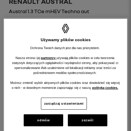
RENAULT AUSTRAL
Austral 1.3 TCe mHEV Techno aut
114 900 PLN brutto
PRZEBIEG:
10246 km
Używamy plików cookies
ROCZNIK:
2024
Ochrona Twoich danych jest dla nas priorytetem.
Nasza strona i jej
partnerzy
używają plików cookies w celu tworzenia
statystyk dotyczących oglądalności i wydajności strony, aby pokazywać ci
spersonalizowane i/lub uzależnione od lokalizacji reklamy oraz treści za
pośrednictwem mediów społecznościowych.
Możesz zmienić wybór aktywnych plików cookies oraz dowiedzieć się więcej
o nich - w dowolnym momencie zapoznając się z naszą
polityką cookies.
zarządzaj ustawieniami
odmów
zezwól