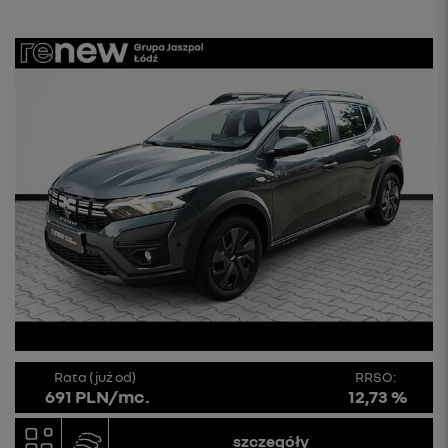
Rata (już od)
RRSO:
691 PLN/mc.
12,73 %
szczegóły