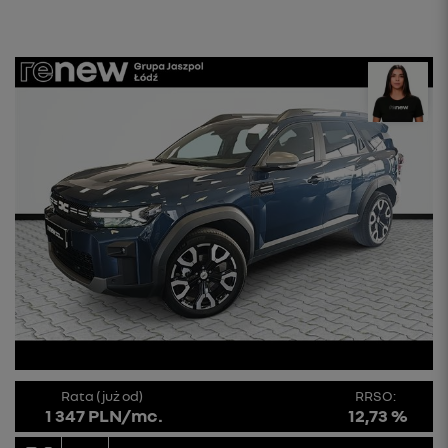
Rata (już od)
RRSO:
1 347 PLN/mc.
12,73 %