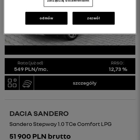
zarządzaj ustawieniami
odmów
zezwól
Rata (już od)
RRSO:
549 PLN/mc.
12,73 %
szczegóły
DACIA SANDERO
Sandero Stepway 1.0 TCe Comfort LPG
51 900 PLN brutto