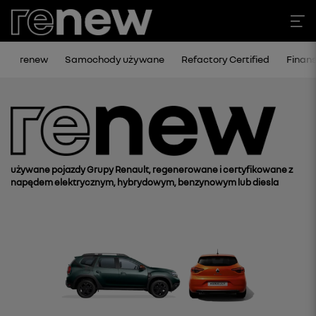
renew
Samochody używane
Refactory Certified
Finan
używane pojazdy Grupy Renault, regenerowane i certyfikowane z
napędem elektrycznym, hybrydowym, benzynowym lub diesla