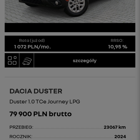
Rata (już od)
RRSO:
1 072 PLN/mc.
10,95 %
szczegóły
DACIA DUSTER
Duster 1.0 TCe Journey LPG
79 900 PLN brutto
PRZEBIEG:
23067 km
ROCZNIK:
2024