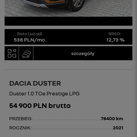
Rata (już od)
RRSO:
538 PLN/mc.
12,73 %
szczegóły
DACIA DUSTER
Duster 1.0 TCe Prestige LPG
54 900 PLN brutto
PRZEBIEG:
78400 km
ROCZNIK:
2021