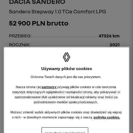
DACIA SANDERO
Sandero Stepway 1.0 TCe Comfort LPG
52 900 PLN brutto
PRZEBIEG:
47326 km
ROCZNIK:
2021
Używamy plików cookies
Ochrona Twoich danych jest dla nas priorytetem.
Nasza strona i jej
partnerzy
używają plików cookies w celu tworzenia
statystyk dotyczących oglądalności i wydajności strony, aby pokazywać ci
spersonalizowane i/lub uzależnione od lokalizacji reklamy oraz treści za
pośrednictwem mediów społecznościowych.
Możesz zmienić wybór aktywnych plików cookies oraz dowiedzieć się więcej
o nich - w dowolnym momencie zapoznając się z naszą
polityką cookies.