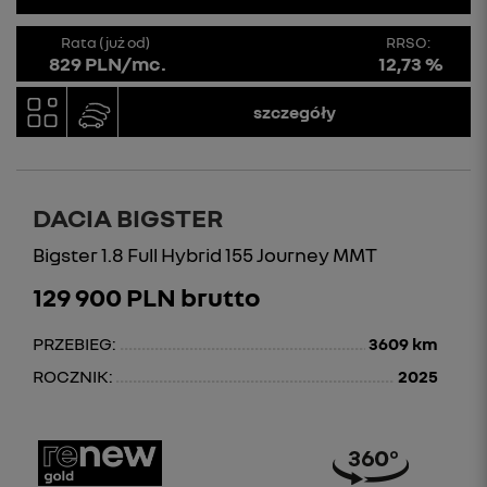
Rata (już od)
RRSO:
829 PLN/mc.
12,73 %
szczegóły
DACIA BIGSTER
Bigster 1.8 Full Hybrid 155 Journey MMT
129 900 PLN brutto
PRZEBIEG:
3609 km
ROCZNIK:
2025