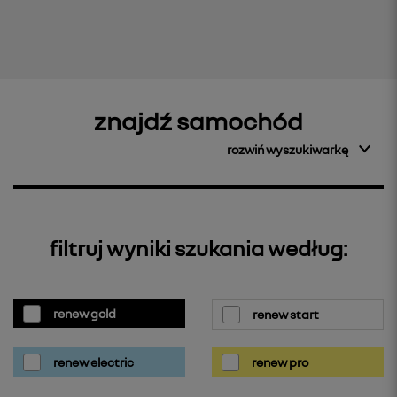
znajdź samochód
rozwiń wyszukiwarkę
filtruj wyniki szukania według:
renew gold
renew start
renew electric
renew pro