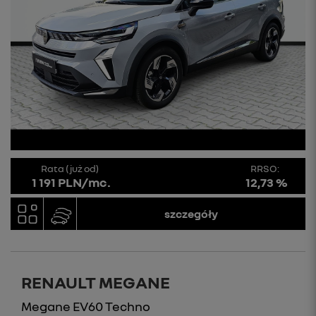
Rata (już od)
RRSO:
1 191 PLN/mc.
12,73 %
szczegóły
RENAULT MEGANE
Megane EV60 Techno