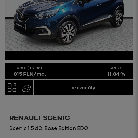
Rata (już od)
RRSO:
815 PLN/mc.
11,84 %
szczegóły
RENAULT SCENIC
Scenic 1.5 dCi Bose Edition EDC