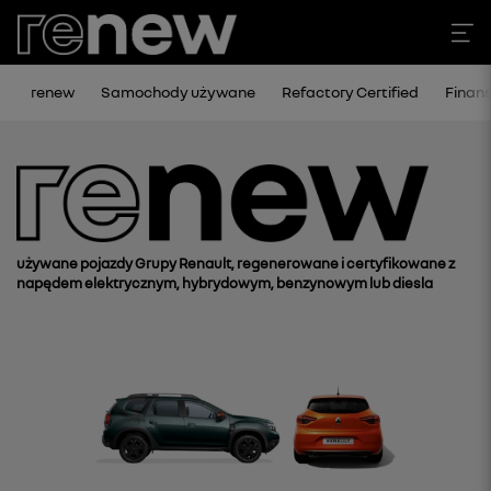
renew
Samochody używane
Refactory Certified
Finan
używane pojazdy Grupy Renault, regenerowane i certyfikowane z
napędem elektrycznym, hybrydowym, benzynowym lub diesla