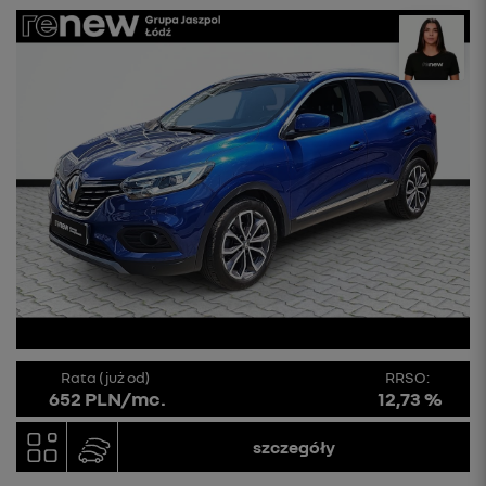
Rata (już od)
RRSO:
652 PLN/mc.
12,73 %
szczegóły