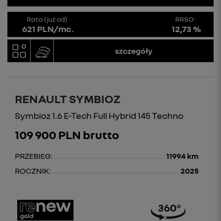
Rata (już od)
RRSO:
621 PLN/mc.
12,73 %
szczegóły
RENAULT SYMBIOZ
Symbioz 1.6 E-Tech Full Hybrid 145 Techno
109 900 PLN brutto
PRZEBIEG:
11994 km
ROCZNIK:
2025