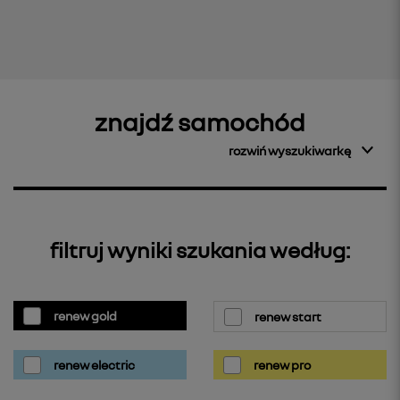
znajdź samochód
rozwiń wyszukiwarkę
filtruj wyniki szukania według:
renew gold
renew start
renew electric
renew pro