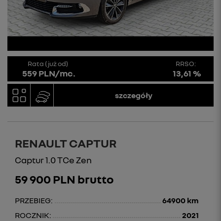
Rata (już od)
RRSO:
559 PLN/mc.
13,61 %
szczegóły
RENAULT CAPTUR
Captur 1.0 TCe Zen
59 900 PLN brutto
PRZEBIEG:
64900 km
ROCZNIK:
2021