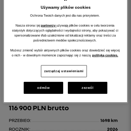
Używamy plików cookies
Ochrona Twoich danych jest dla nas priorytetem.
Nasza strona i jej
partnerzy
używają plików cookies w celu tworzenia
statystyk dotyczących oglądalności i wydajności strony, aby pokazywać ci
spersonalizowane i/lub uzależnione od lokalizacji reklamy oraz treści za
pośrednictwem mediów społecznościowych.
Możesz zmienić wybór aktywnych plików cookies oraz dowiedzieć się więcej
o nich - w dowolnym momencie zapoznając się z naszą
polityką cookies.
szczegóły
zarządzaj ustawieniami
RENAULT SYMBIOZ
odmów
zezwól
Symbioz 1.8 E-Tech Full Hybrid 160 Techno
116 900 PLN brutto
PRZEBIEG:
1698 km
ROCZNIK:
2026