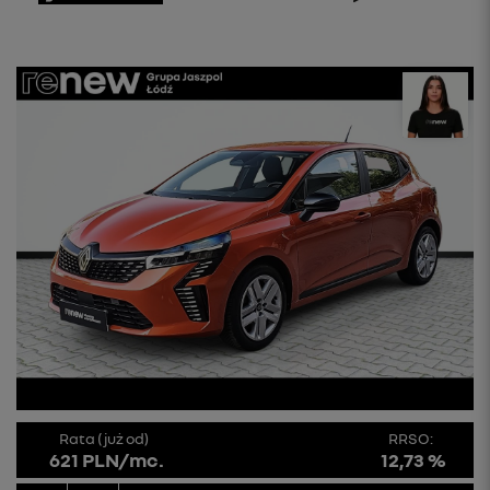
Rata (już od)
RRSO:
621 PLN/mc.
12,73 %