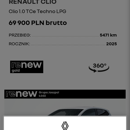
RENAULT CLIO
Clio 1.0 TCe Techno LPG
69 900 PLN brutto
PRZEBIEG:
5471 km
ROCZNIK:
2025