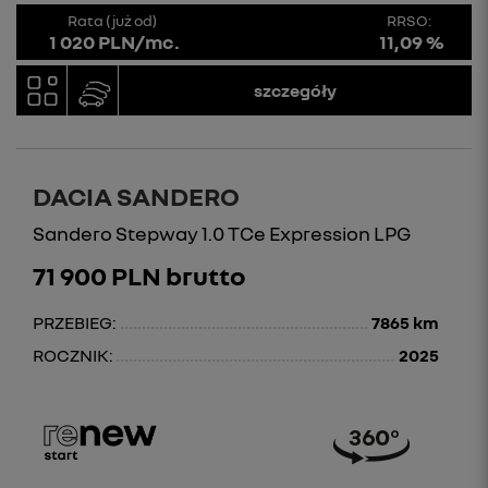
Rata (już od)
RRSO:
1 020 PLN/mc.
11,09 %
szczegóły
DACIA SANDERO
Sandero Stepway 1.0 TCe Expression LPG
71 900 PLN brutto
PRZEBIEG:
7865 km
ROCZNIK:
2025