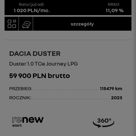
Rata (już od)
RRSO:
1 020 PLN/mc.
11,09 %
szczegóły
DACIA DUSTER
Duster 1.0 TCe Journey LPG
59 900 PLN brutto
PRZEBIEG:
115479 km
ROCZNIK:
2023