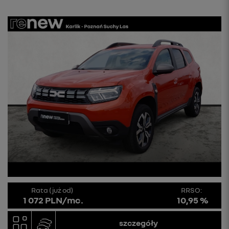
Rata (już od)
RRSO:
1 072 PLN/mc.
10,95 %
szczegóły