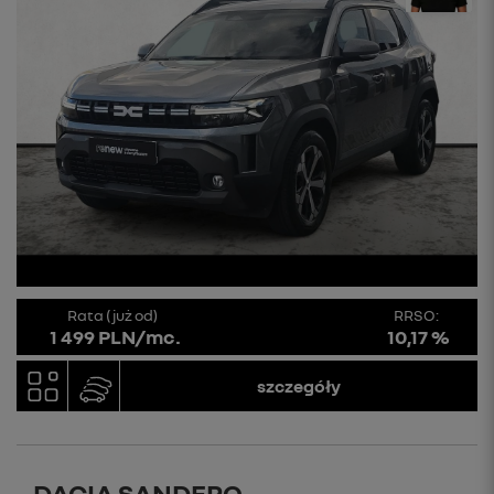
Rata (już od)
RRSO:
1 499 PLN/mc.
10,17 %
szczegóły
DACIA SANDERO