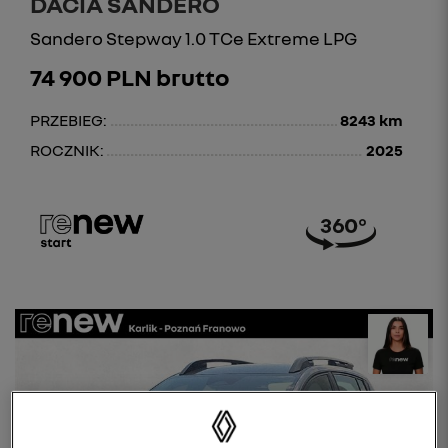
DACIA SANDERO
Sandero Stepway 1.0 TCe Extreme LPG
74 900 PLN brutto
PRZEBIEG:
8243 km
ROCZNIK:
2025