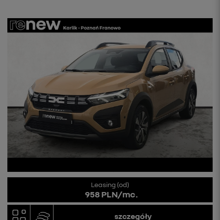
Leasing (od)
958 PLN/mc.
szczegóły