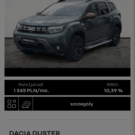
Rata (już od)
RRSO:
1 345 PLN/mc.
10,39 %
szczegóły
DACIA DUSTER