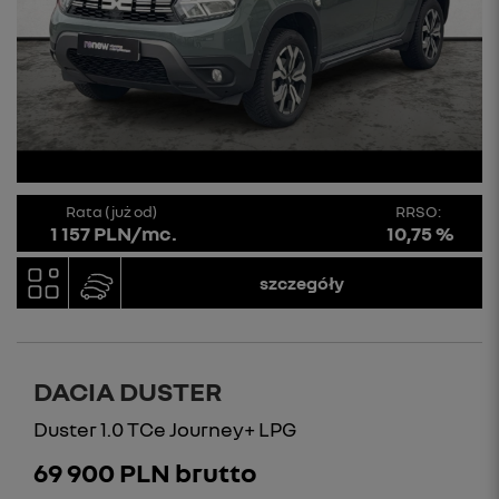
Rata (już od)
RRSO:
1 157 PLN/mc.
10,75 %
szczegóły
DACIA DUSTER
Duster 1.0 TCe Journey+ LPG
69 900 PLN brutto