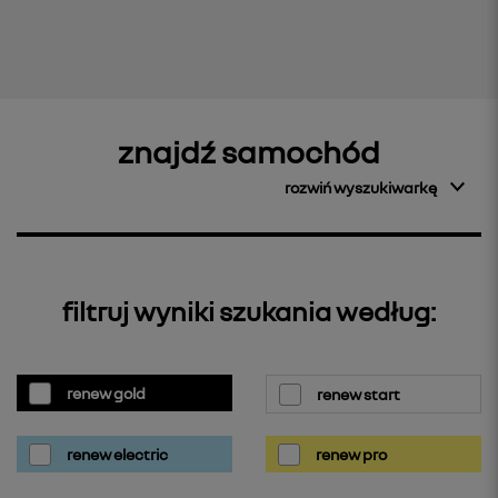
znajdź samochód
rozwiń wyszukiwarkę
filtruj wyniki szukania według:
renew gold
renew start
renew electric
renew pro