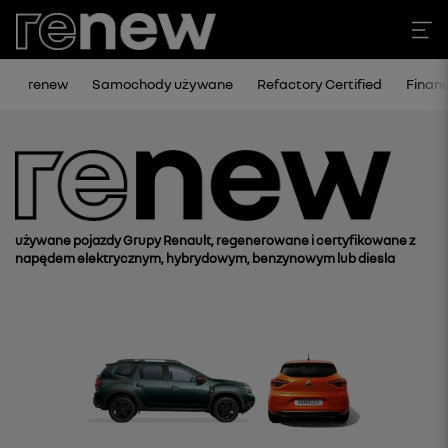
renew
Samochody używane
Refactory Certified
Finan
używane pojazdy Grupy Renault, regenerowane i certyfikowane z
napędem elektrycznym, hybrydowym, benzynowym lub diesla