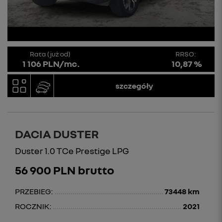
Rata (już od)
RRSO:
1 106 PLN/mc.
10,87 %
szczegóły
DACIA DUSTER
Duster 1.0 TCe Prestige LPG
56 900 PLN brutto
PRZEBIEG:
73448 km
ROCZNIK:
2021