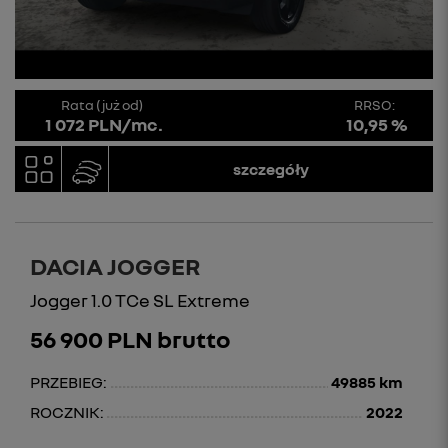
Rata (już od)
RRSO:
1 072 PLN/mc.
10,95 %
szczegóły
DACIA JOGGER
Jogger 1.0 TCe SL Extreme
56 900 PLN brutto
PRZEBIEG:
49885 km
ROCZNIK:
2022