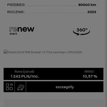
PRZEBIEG:
80060 km
ROCZNIK:
2023
Rata (już od)
RRSO:
1 242 PLN/mc.
10,57 %
szczegóły