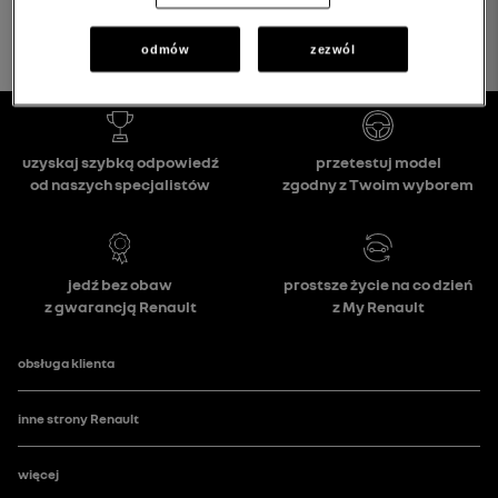
odmów
zezwól