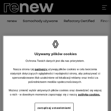
renew
Samochody używane
Refactory Certified
Finan
Używamy plików cookies
Ochrona Twoich danych jest dla nas priorytetem.
Nasza strona i jej
partnerzy
używają plików cookies w celu tworzenia
statystyk dotyczących oglądalności i wydajności strony, aby pokazywać ci
Niestety, wybrany dealer nie ma
spersonalizowane i/lub uzależnione od lokalizacji reklamy oraz treści za
pośrednictwem mediów społecznościowych.
obecnie żadnych ofert w tej kategorii.
Możesz zmienić wybór aktywnych plików cookies oraz dowiedzieć się więcej
Wróć na stronę główną.
o nich - w dowolnym momencie zapoznając się z naszą
polityką cookies.
zarządzaj ustawieniami
wróć na stronę główną