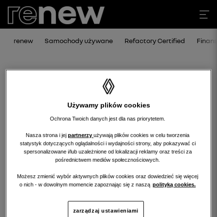
renew
Samochody używane
Refactory Certified
Finan
Używamy plików cookies
Ochrona Twoich danych jest dla nas priorytetem.
Nasza strona i jej
partnerzy
używają plików cookies w celu tworzenia
statystyk dotyczących oglądalności i wydajności strony, aby pokazywać ci
Niestety, wybrany dealer nie ma
spersonalizowane i/lub uzależnione od lokalizacji reklamy oraz treści za
pośrednictwem mediów społecznościowych.
obecnie żadnych ofert w tej kategorii.
Możesz zmienić wybór aktywnych plików cookies oraz dowiedzieć się więcej
Wróć na stronę główną.
o nich - w dowolnym momencie zapoznając się z naszą
polityką cookies.
zarządzaj ustawieniami
wróć na stronę główną