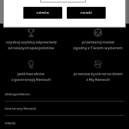
odmów
zezwól