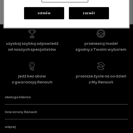
odmów
zezwól