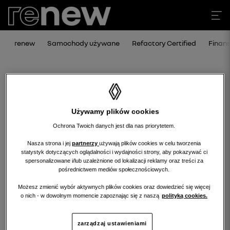
renew
Samochody używane
Refactory Certified
Finan
Używamy plików cookies
Ochrona Twoich danych jest dla nas priorytetem.
Nasza strona i jej
partnerzy
używają plików cookies w celu tworzenia
statystyk dotyczących oglądalności i wydajności strony, aby pokazywać ci
Niestety, wybrany dealer nie ma
spersonalizowane i/lub uzależnione od lokalizacji reklamy oraz treści za
pośrednictwem mediów społecznościowych.
obecnie żadnych ofert w tej kategorii.
Możesz zmienić wybór aktywnych plików cookies oraz dowiedzieć się więcej
Wróć na stronę główną.
o nich - w dowolnym momencie zapoznając się z naszą
polityką cookies.
zarządzaj ustawieniami
wróć na stronę główną