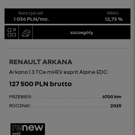
Rata (już od)
RRSO:
1 036 PLN/mc.
12,73 %
szczegóły
RENAULT ARKANA
Arkana 1.3 TCe mHEV esprit Alpine EDC
127 500 PLN brutto
PRZEBIEG:
6700 km
ROCZNIK:
2025