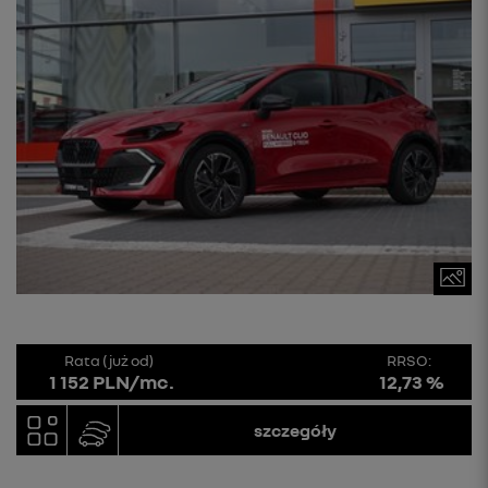
Rata (już od)
RRSO:
1 152 PLN/mc.
12,73 %
szczegóły