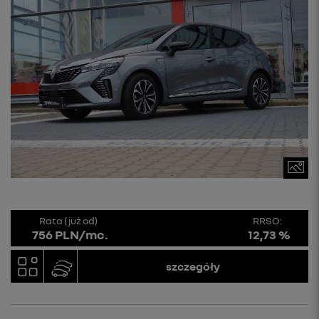
Rata (już od)
RRSO:
756 PLN/mc.
12,73 %
szczegóły