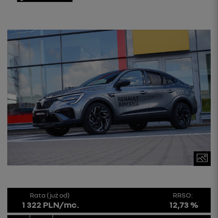
Rata (już od)
RRSO:
1 322 PLN/mc.
12,73 %