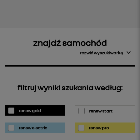
znajdź samochód
rozwiń wyszukiwarkę
filtruj wyniki szukania według:
renew gold
renew start
renew electric
renew pro