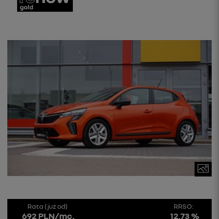
Rata (już od)
RRSO:
692 PLN/mc.
12,73 %