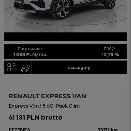
Rata (już od)
RRSO:
1 088 PLN/mc.
12,73 %
szczegóły
RENAULT EXPRESS VAN
Express Van 1.5 dCi Pack Clim
61 131 PLN brutto
PRZEBIEG:
73172 km