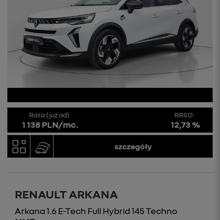
Rata (już od)
RRSO:
1 138 PLN/mc.
12,73 %
szczegóły
RENAULT ARKANA
Arkana 1.6 E-Tech Full Hybrid 145 Techno