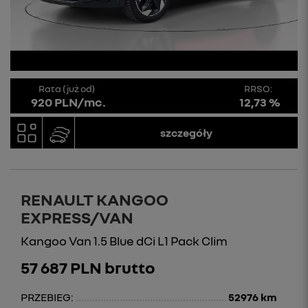
Rata (już od)
RRSO:
920 PLN/mc.
12,73 %
szczegóły
RENAULT KANGOO
EXPRESS/VAN
Kangoo Van 1.5 Blue dCi L1 Pack Clim
57 687 PLN brutto
PRZEBIEG:
52976 km