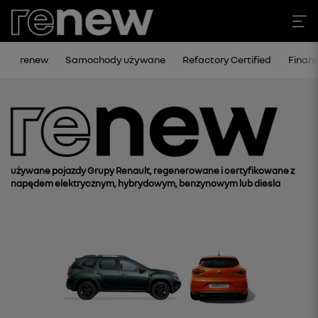
renew
Samochody używane
Refactory Certified
Finan
używane pojazdy Grupy Renault, regenerowane i certyfikowane z
napędem elektrycznym, hybrydowym, benzynowym lub diesla