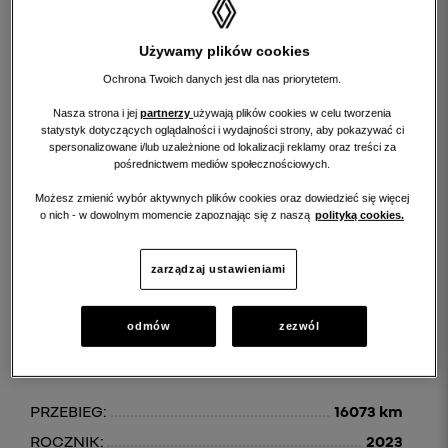
Używamy plików cookies
Ochrona Twoich danych jest dla nas priorytetem.
Nasza strona i jej
partnerzy
używają plików cookies w celu tworzenia
statystyk dotyczących oglądalności i wydajności strony, aby pokazywać ci
spersonalizowane i/lub uzależnione od lokalizacji reklamy oraz treści za
pośrednictwem mediów społecznościowych.
szczegóły
Możesz zmienić wybór aktywnych plików cookies oraz dowiedzieć się więcej
o nich - w dowolnym momencie zapoznając się z naszą
polityką cookies.
zarządzaj ustawieniami
RENAULT ARKANA
Arkana 1.3 TCe mHEV esprit Alpine EDC
odmów
zezwól
99 900 PLN brutto
PRZEBIEG:
16073 km
ROCZNIK:
2023