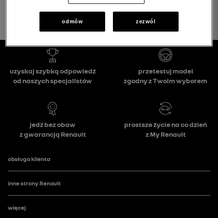
odmów
zezwól