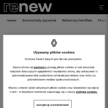
renew
Samochody używane
Refactory Certified
Finan
Używamy plików cookies
Ochrona Twoich danych jest dla nas priorytetem.
Nasza strona i jej
partnerzy
używają plików cookies w celu tworzenia
statystyk dotyczących oglądalności i wydajności strony, aby pokazywać ci
Niestety, wybrany dealer nie ma
spersonalizowane i/lub uzależnione od lokalizacji reklamy oraz treści za
pośrednictwem mediów społecznościowych.
obecnie żadnych ofert w tej kategorii.
Możesz zmienić wybór aktywnych plików cookies oraz dowiedzieć się więcej
Wróć na stronę główną.
o nich - w dowolnym momencie zapoznając się z naszą
polityką cookies.
zarządzaj ustawieniami
wróć na stronę główną