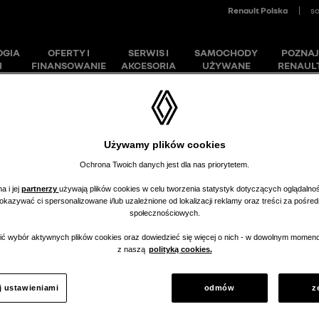
Akcesoria i kontrakty
Znajdź
nsowanie
Gwarancja
serwisowe
dealera
Używamy plików cookies
Ochrona Twoich danych jest dla nas priorytetem.
a i jej
partnerzy
używają plików cookies w celu tworzenia statystyk dotyczących oglądalnoś
pokazywać ci spersonalizowane i/lub uzależnione od lokalizacji reklamy oraz treści za pośr
społecznościowych.
ć wybór aktywnych plików cookies oraz dowiedzieć się więcej o nich - w dowolnym momenc
r nie ma obecnie
z naszą
polityką cookies.
orii.
j ustawieniami
odmów
z