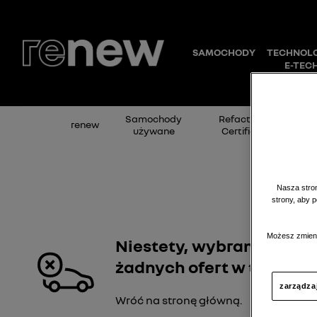
Samochody
Refactory
renew
Fina
używane
Certified
Nasza stron
strony, aby 
Możesz zmieni
Niestety, wybrany deale
żadnych ofert w tej kateg
zarządza
Wróć na stronę główną.