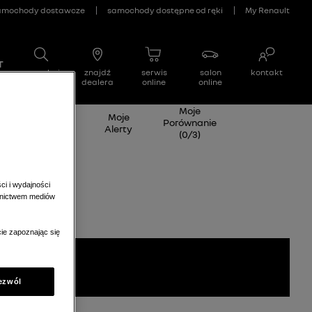
Moje
Wyceń swój
Moje
Porównanie
samochód
Alerty
(
0
/
3
)
ci i wydajności
ednictwem mediów
ie zapoznając się
wróć na stronę główną
ezwól