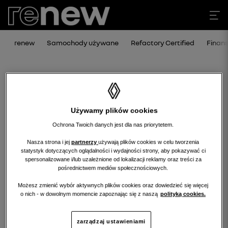
renew
Samochody używane
Refactory Certified
Finan
Używamy plików cookies
Ochrona Twoich danych jest dla nas priorytetem.
Nasza strona i jej
partnerzy
używają plików cookies w celu tworzenia
statystyk dotyczących oglądalności i wydajności strony, aby pokazywać ci
Niestety, wybrany dealer nie ma
spersonalizowane i/lub uzależnione od lokalizacji reklamy oraz treści za
pośrednictwem mediów społecznościowych.
obecnie żadnych ofert w tej kategorii.
Możesz zmienić wybór aktywnych plików cookies oraz dowiedzieć się więcej
Wróć na stronę główną.
o nich - w dowolnym momencie zapoznając się z naszą
polityką cookies.
zarządzaj ustawieniami
wróć na stronę główną