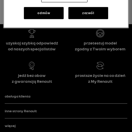
odmów
zezwól