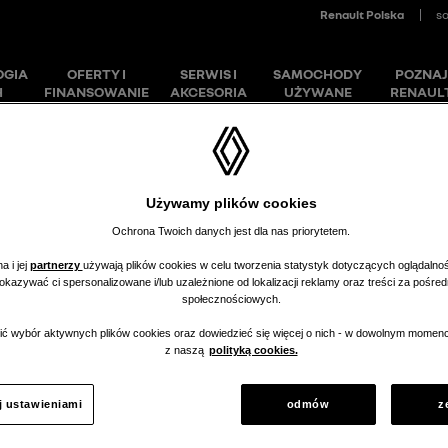
Akcesoria i kontrakty
Znajdź
nsowanie
Gwarancja
serwisowe
dealera
Używamy plików cookies
Ochrona Twoich danych jest dla nas priorytetem.
a i jej
partnerzy
używają plików cookies w celu tworzenia statystyk dotyczących oglądalnoś
pokazywać ci spersonalizowane i/lub uzależnione od lokalizacji reklamy oraz treści za pośr
społecznościowych.
ć wybór aktywnych plików cookies oraz dowiedzieć się więcej o nich - w dowolnym momenc
r nie ma obecnie
z naszą
polityką cookies.
orii.
j ustawieniami
odmów
z