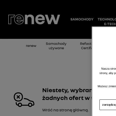
Samochody
Refactory
renew
Fina
używane
Certified
Nasza stron
strony, aby 
Możesz zmieni
Niestety, wybrany deale
żadnych ofert w tej kateg
zarządza
Wróć na stronę główną.