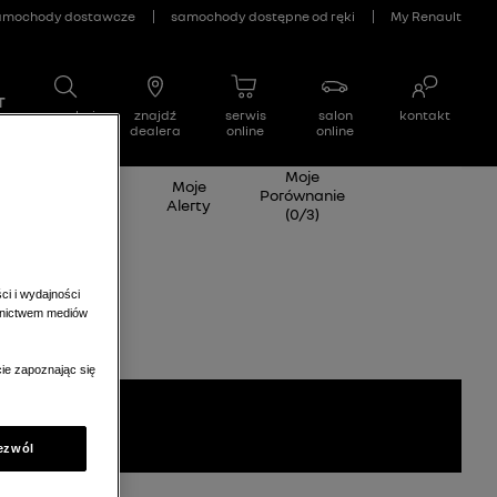
Moje
Wyceń swój
Moje
Porównanie
samochód
Alerty
(
0
/
3
)
ci i wydajności
ednictwem mediów
ie zapoznając się
wróć na stronę główną
ezwól