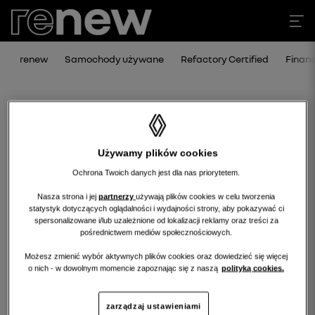
renew
Samochody używane
Refactory Certified
Finan
Używamy plików cookies
Ochrona Twoich danych jest dla nas priorytetem.
Nasza strona i jej
partnerzy
używają plików cookies w celu tworzenia
statystyk dotyczących oglądalności i wydajności strony, aby pokazywać ci
Niestety, wybrany dealer nie ma
spersonalizowane i/lub uzależnione od lokalizacji reklamy oraz treści za
pośrednictwem mediów społecznościowych.
obecnie żadnych ofert w tej kategorii.
Możesz zmienić wybór aktywnych plików cookies oraz dowiedzieć się więcej
Wróć na stronę główną.
o nich - w dowolnym momencie zapoznając się z naszą
polityką cookies.
zarządzaj ustawieniami
wróć na stronę główną