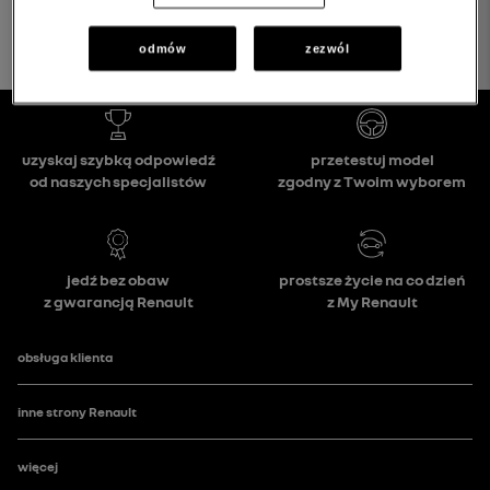
odmów
zezwól