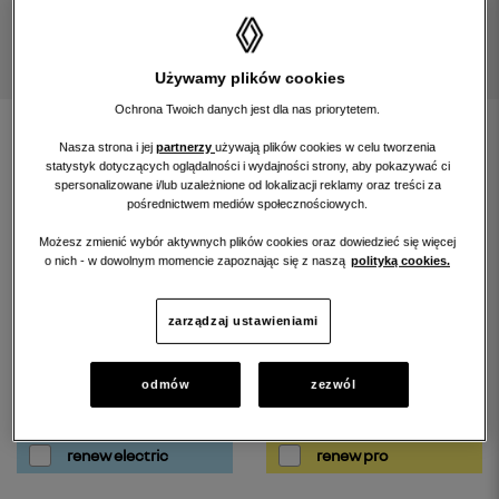
Używamy plików cookies
Ochrona Twoich danych jest dla nas priorytetem.
znajdź samochód
Nasza strona i jej
partnerzy
używają plików cookies w celu tworzenia
statystyk dotyczących oglądalności i wydajności strony, aby pokazywać ci
spersonalizowane i/lub uzależnione od lokalizacji reklamy oraz treści za
rozwiń wyszukiwarkę
pośrednictwem mediów społecznościowych.
Możesz zmienić wybór aktywnych plików cookies oraz dowiedzieć się więcej
o nich - w dowolnym momencie zapoznając się z naszą
polityką cookies.
filtruj wyniki szukania według:
zarządzaj ustawieniami
odmów
zezwól
renew gold
renew start
renew electric
renew pro