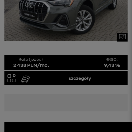
Rata (już od)
RRSO:
2 438 PLN/mc.
9,43 %
szczegóły