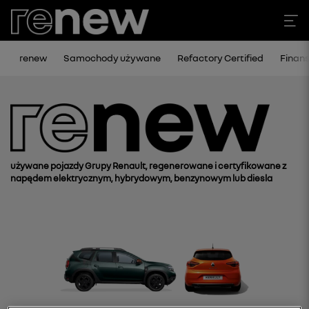
renew
Samochody używane
Refactory Certified
Finan
używane pojazdy Grupy Renault, regenerowane i certyfikowane z
napędem elektrycznym, hybrydowym, benzynowym lub diesla