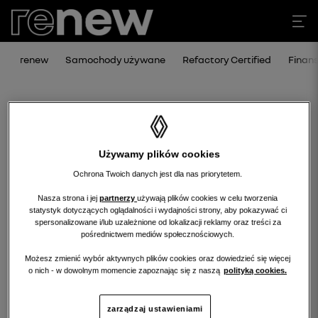
renew
Samochody używane
Refactory Certified
Finan
Używamy plików cookies
Ochrona Twoich danych jest dla nas priorytetem.
Nasza strona i jej
partnerzy
używają plików cookies w celu tworzenia
statystyk dotyczących oglądalności i wydajności strony, aby pokazywać ci
Niestety, wybrany dealer nie ma
spersonalizowane i/lub uzależnione od lokalizacji reklamy oraz treści za
pośrednictwem mediów społecznościowych.
obecnie żadnych ofert w tej kategorii.
Możesz zmienić wybór aktywnych plików cookies oraz dowiedzieć się więcej
Wróć na stronę główną.
o nich - w dowolnym momencie zapoznając się z naszą
polityką cookies.
zarządzaj ustawieniami
wróć na stronę główną