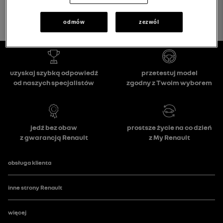
odmów
zezwól