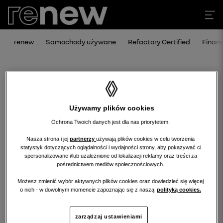
renew
Samochody używane
Refactory Certified
Finan
Używamy plików cookies
Ochrona Twoich danych jest dla nas priorytetem.
Nasza strona i jej
partnerzy
używają plików cookies w celu tworzenia
statystyk dotyczących oglądalności i wydajności strony, aby pokazywać ci
Niestety, wybrany dealer nie ma
spersonalizowane i/lub uzależnione od lokalizacji reklamy oraz treści za
pośrednictwem mediów społecznościowych.
obecnie żadnych ofert w tej kategorii.
Możesz zmienić wybór aktywnych plików cookies oraz dowiedzieć się więcej
Wróć na stronę główną.
o nich - w dowolnym momencie zapoznając się z naszą
polityką cookies.
zarządzaj ustawieniami
wróć na stronę główną