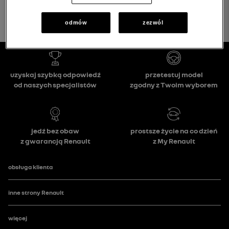
odmów
zezwól