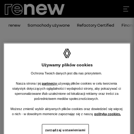
renew
Samochody używane
Refactory Certified
Finan
Używamy plików cookies
Ochrona Twoich danych jest dla nas priorytetem.
Nasza strona i jej
partnerzy
używają plików cookies w celu tworzenia
statystyk dotyczących oglądalności i wydajności strony, aby pokazywać ci
Niestety, wybrany dealer nie ma
spersonalizowane i/lub uzależnione od lokalizacji reklamy oraz treści za
pośrednictwem mediów społecznościowych.
obecnie żadnych ofert w tej kategorii.
Możesz zmienić wybór aktywnych plików cookies oraz dowiedzieć się więcej
Wróć na stronę główną.
o nich - w dowolnym momencie zapoznając się z naszą
polityką cookies.
zarządzaj ustawieniami
wróć na stronę główną