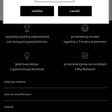
odmów
zezwól