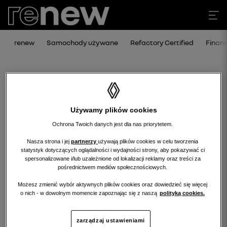
renew
Samochody używane
Refactory Certified
Finan
Używamy plików cookies
Ochrona Twoich danych jest dla nas priorytetem.
Nasza strona i jej
partnerzy
używają plików cookies w celu tworzenia
statystyk dotyczących oglądalności i wydajności strony, aby pokazywać ci
Niestety, wybrany dealer nie ma
spersonalizowane i/lub uzależnione od lokalizacji reklamy oraz treści za
pośrednictwem mediów społecznościowych.
obecnie żadnych ofert w tej kategorii.
Możesz zmienić wybór aktywnych plików cookies oraz dowiedzieć się więcej
Wróć na stronę główną.
o nich - w dowolnym momencie zapoznając się z naszą
polityką cookies.
zarządzaj ustawieniami
wróć na stronę główną