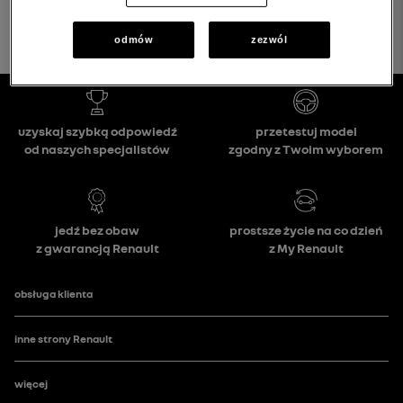
odmów
zezwól