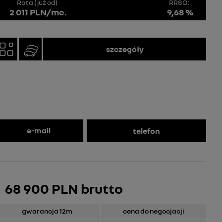
Rata (już od)
RRSO:
2 011 PLN/mc.
9,68 %
szczegóły
e-mail
telefon
68 900 PLN brutto
gwarancja 12m
cena do negocjacji