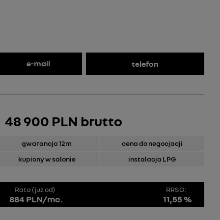
e-mail
telefon
48 900 PLN brutto
gwarancja 12m
cena do negocjacji
kupiony w salonie
instalacja LPG
Rata (już od)
RRSO:
884 PLN/mc.
11,55 %