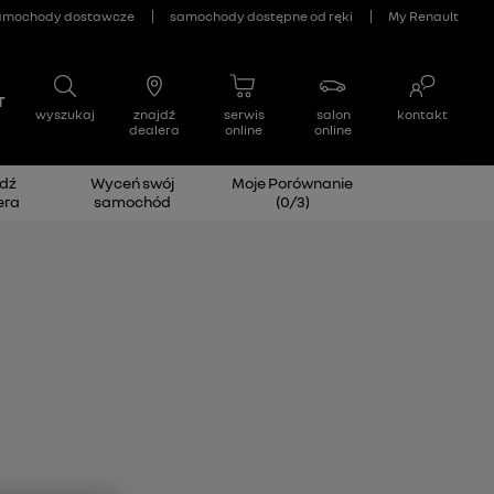
dź
Wyceń swój
Moje Porównanie
era
samochód
(
0
/
3
)