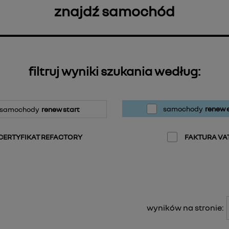
znajdź samochód
filtruj wyniki szukania według:
samochody
renew e
samochody
renew start
CERTYFIKAT REFACTORY
FAKTURA VA
wyników na stronie: