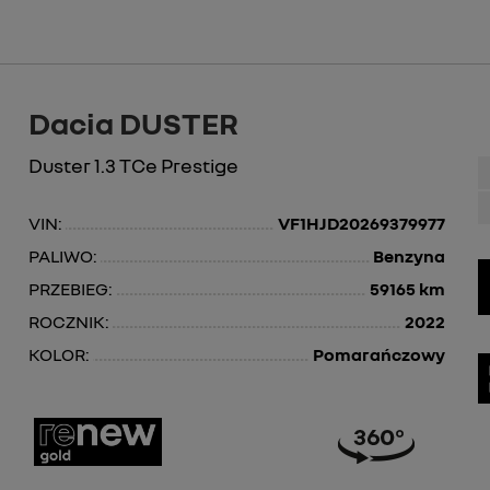
Dacia DUSTER
Duster 1.3 TCe Prestige
VIN:
VF1HJD20269379977
PALIWO:
Benzyna
PRZEBIEG:
59165 km
ROCZNIK:
2022
KOLOR:
Pomarańczowy