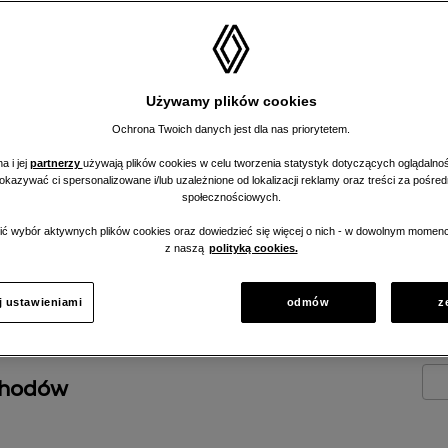
enerowane i
Używamy plików cookies
nym, hybrydowym,
Ochrona Twoich danych jest dla nas priorytetem.
a i jej
partnerzy
używają plików cookies w celu tworzenia statystyk dotyczących oglądalnoś
pokazywać ci spersonalizowane i/lub uzależnione od lokalizacji reklamy oraz treści za pośr
społecznościowych.
ć wybór aktywnych plików cookies oraz dowiedzieć się więcej o nich - w dowolnym momenc
z naszą
polityką cookies.
j ustawieniami
odmów
z
chodów