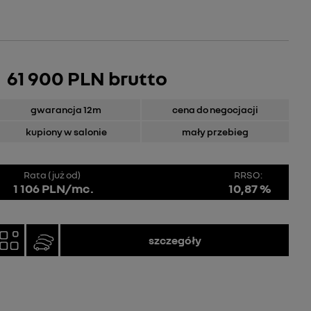
61 900 PLN brutto
gwarancja 12m
cena do negocjacji
kupiony w salonie
mały przebieg
Rata (już od)
RRSO:
1 106 PLN/mc.
10,87 %
szczegóły