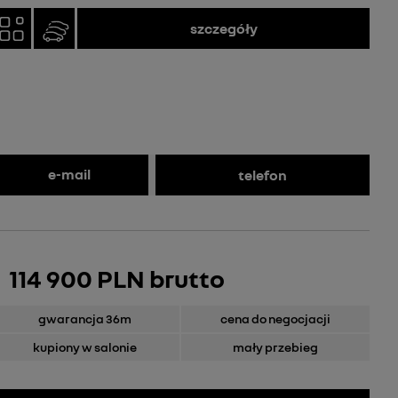
szczegóły
e-mail
telefon
114 900 PLN brutto
gwarancja 36m
cena do negocjacji
kupiony w salonie
mały przebieg