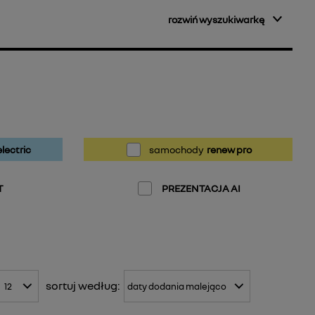
rozwiń wyszukiwarkę
lectric
samochody
renew pro
T
PREZENTACJA AI
sortuj
według: