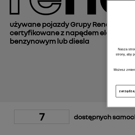
używane pojazdy Grupy Renault, reg
certyfikowane z napędem elektrycz
benzynowym lub diesla
Nasza stron
strony, aby 
Możesz zmieni
zarządza
7
dostępnych samo