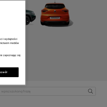
ci i wydajności
ednictwem mediów
ie zapoznając się
ezwól