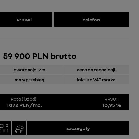
e-mail
telefon
59 900 PLN brutto
gwarancja 12m
cena do negocjacji
mały przebieg
faktura VAT marża
Rata (już od)
RRSO:
1 072 PLN/mc.
10,95 %
szczegóły