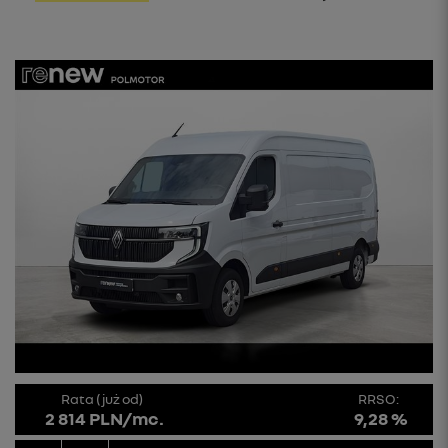
Rata (już od)
RRSO:
2 814 PLN/mc.
9,28 %