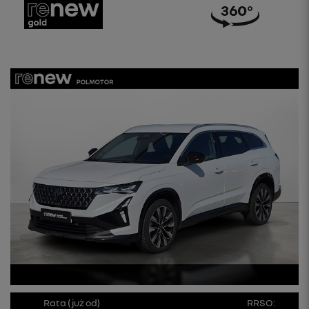
Rata (już od)
RRSO: