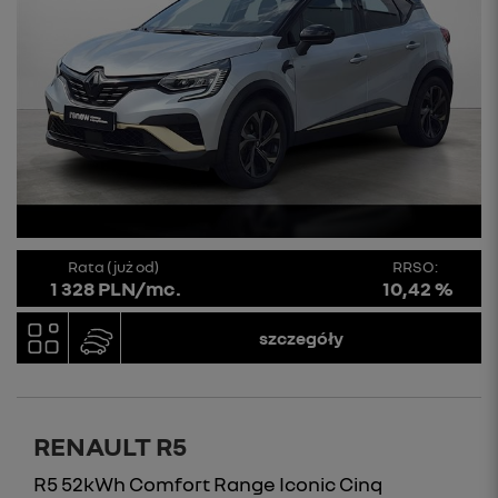
Rata (już od)
RRSO:
1 328 PLN/mc.
10,42 %
szczegóły
RENAULT R5
R5 52kWh Comfort Range Iconic Cinq