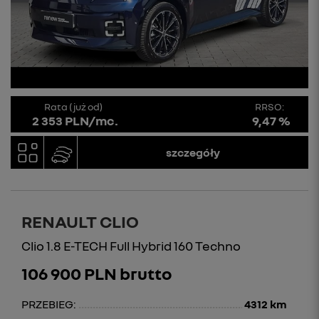
Rata (już od)
RRSO:
2 353 PLN/mc.
9,47 %
szczegóły
RENAULT CLIO
Clio 1.8 E-TECH Full Hybrid 160 Techno
106 900 PLN brutto
PRZEBIEG:
4312 km