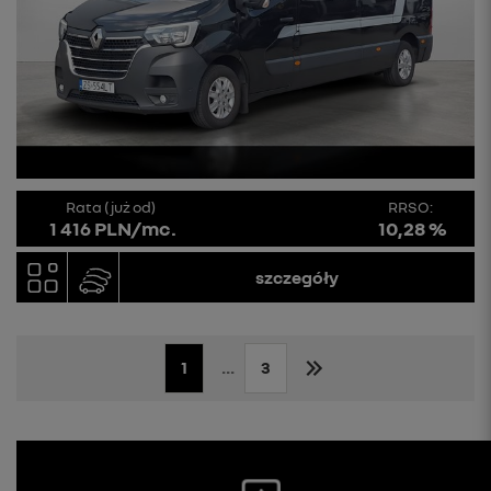
Rata (już od)
RRSO:
1 416 PLN/mc.
10,28 %
szczegóły
1
...
3