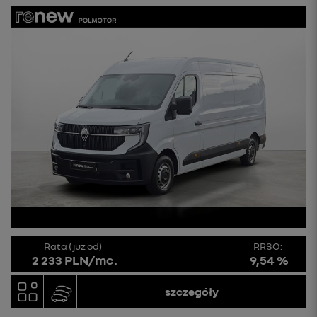
Rata (już od)
RRSO:
2 233 PLN/mc.
9,54 %
szczegóły