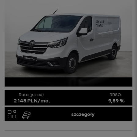
Rata (już od)
RRSO:
2 148 PLN/mc.
9,59 %
szczegóły