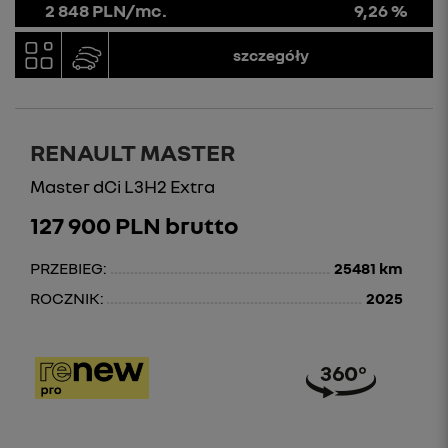
2 848 PLN/mc.
9,26 %
szczegóły
RENAULT MASTER
Master dCi L3H2 Extra
127 900 PLN brutto
PRZEBIEG:
25481 km
ROCZNIK:
2025