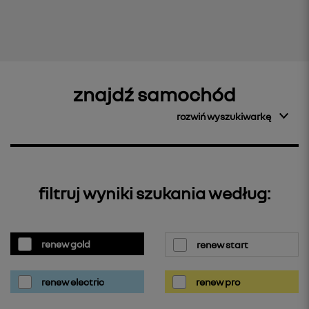
znajdź samochód
rozwiń wyszukiwarkę
filtruj wyniki szukania według:
renew gold
renew start
renew electric
renew pro