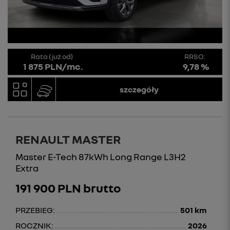
Rata (już od)
RRSO:
1 875 PLN/mc.
9,78 %
szczegóły
RENAULT MASTER
Master E-Tech 87kWh Long Range L3H2
Extra
191 900 PLN brutto
PRZEBIEG:
501 km
ROCZNIK:
2026