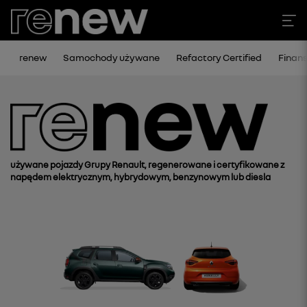
renew
Samochody używane
Refactory Certified
Finan
używane pojazdy Grupy Renault, regenerowane i certyfikowane z
napędem elektrycznym, hybrydowym, benzynowym lub diesla