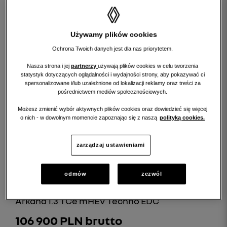
Używamy plików cookies
Ochrona Twoich danych jest dla nas priorytetem.
Nasza strona i jej
partnerzy
używają plików cookies w celu tworzenia
statystyk dotyczących oglądalności i wydajności strony, aby pokazywać ci
spersonalizowane i/lub uzależnione od lokalizacji reklamy oraz treści za
pośrednictwem mediów społecznościowych.
Rata (już od)
RRSO:
1 704 PLN/mc.
9,94 %
Możesz zmienić wybór aktywnych plików cookies oraz dowiedzieć się więcej
o nich - w dowolnym momencie zapoznając się z naszą
polityką cookies.
szczegóły
zarządzaj ustawieniami
odmów
zezwól
RENAULT ARKANA
Arkana 1.3 TCe mHEV Techno EDC
106 900 PLN brutto