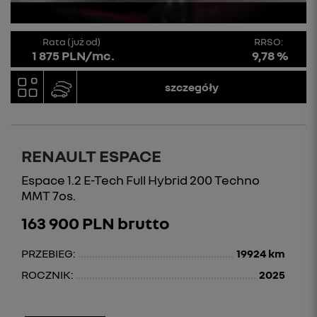
Rata (już od)
RRSO:
1 875 PLN/mc.
9,78 %
szczegóły
RENAULT ESPACE
Espace 1.2 E-Tech Full Hybrid 200 Techno
MMT 7os.
163 900 PLN brutto
PRZEBIEG:
19924 km
ROCZNIK:
2025