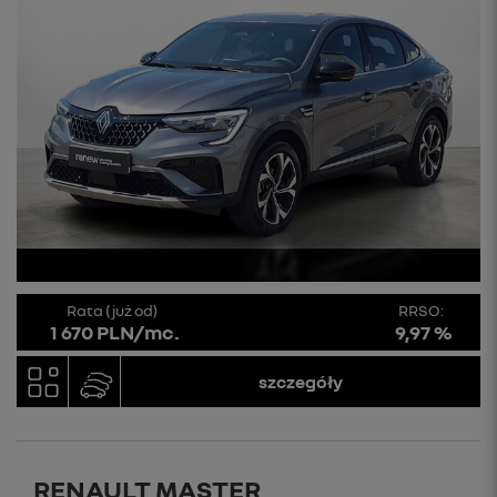
Rata (już od)
RRSO:
1 670 PLN/mc.
9,97 %
szczegóły
RENAULT MASTER