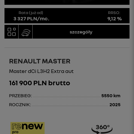
Rata (już od)
RRSO:
3 327 PLN/mc.
9,12 %
szczegóły
RENAULT MASTER
Master dCi L3H2 Extra aut
161 900 PLN brutto
PRZEBIEG:
5550 km
ROCZNIK:
2025