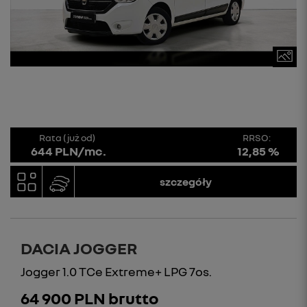
Rata (już od)
RRSO:
644 PLN/mc.
12,85 %
szczegóły
DACIA JOGGER
Jogger 1.0 TCe Extreme+ LPG 7os.
64 900 PLN brutto