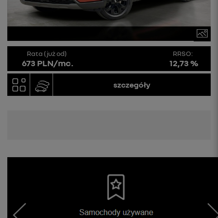
Rata (już od)
RRSO:
673 PLN/mc.
12,73 %
szczegóły