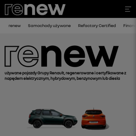
renew
Samochody używane
Refactory Certified
Finan
używane pojazdy Grupy Renault, regenerowane i certyfikowane z
napędem elektrycznym, hybrydowym, benzynowym lub diesla