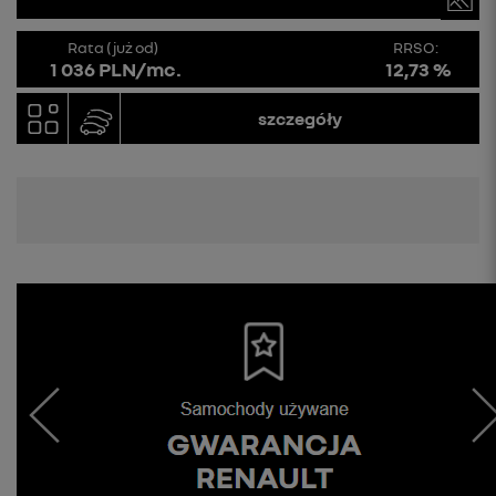
Rata (już od)
RRSO:
1 036 PLN/mc.
12,73 %
szczegóły