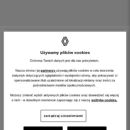
znajdź samochód
rozwiń wyszukiwarkę
Używamy plików cookies
Ochrona Twoich danych jest dla nas priorytetem.
Nasza strona i jej
partnerzy
używają plików cookies w celu tworzenia
statystyk dotyczących oglądalności i wydajności strony, aby pokazywać ci
filtruj wyniki szukania według:
spersonalizowane i/lub uzależnione od lokalizacji reklamy oraz treści za
pośrednictwem mediów społecznościowych.
Możesz zmienić wybór aktywnych plików cookies oraz dowiedzieć się więcej
o nich - w dowolnym momencie zapoznając się z naszą
polityką cookies.
renew gold
renew start
zarządzaj ustawieniami
renew electric
renew pro