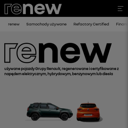
renew
Samochody używane
Refactory Certified
Finan
używane pojazdy Grupy Renault, regenerowane i certyfikowane z
napędem elektrycznym, hybrydowym, benzynowym lub diesla