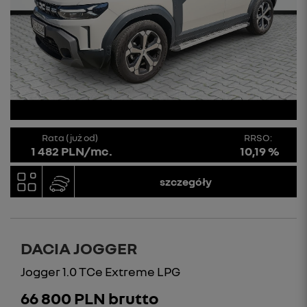
Rata (już od)
RRSO:
1 482 PLN/mc.
10,19 %
szczegóły
DACIA JOGGER
Jogger 1.0 TCe Extreme LPG
66 800 PLN brutto