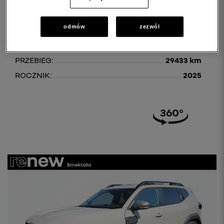
DACIA DUSTER
Duster 1.0 TCe Journey LPG
odmów
zezwól
83 800 PLN brutto
PRZEBIEG:
29433 km
ROCZNIK:
2025