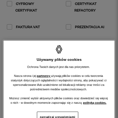
CYFROWY
CERTYFIKAT
CERTYFIKAT
REFACTORY
FAKTURA VAT
PREZENTACJA AI
Używamy plików cookies
WYNIKI WYSZUKIWANIA
Ochrona Twoich danych jest dla nas priorytetem.
Nasza strona i jej
partnerzy
używają plików cookies w celu tworzenia
sortuj
według:
statystyk dotyczących oglądalności i wydajności strony, aby pokazywać ci
spersonalizowane i/lub uzależnione od lokalizacji reklamy oraz treści za
pośrednictwem mediów społecznościowych.
Możesz zmienić wybór aktywnych plików cookies oraz dowiedzieć się więcej
o nich - w dowolnym momencie zapoznając się z naszą
polityką cookies.
zarządzaj ustawieniami