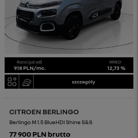
Rata (już od)
RRSO:
918 PLN/mc.
12,73 %
szczegóły
CITROEN BERLINGO
Berlingo M 1.5 BlueHDI Shine S&S
77 900 PLN brutto