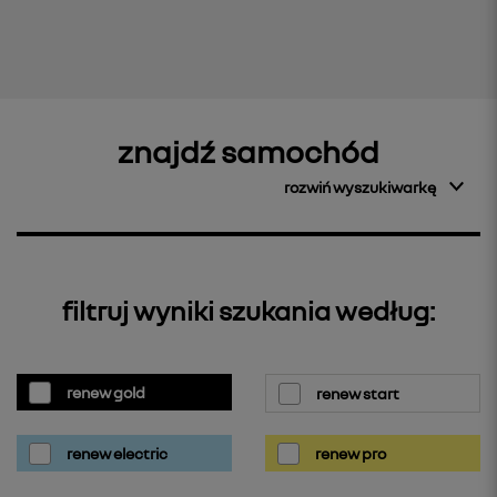
znajdź samochód
rozwiń wyszukiwarkę
filtruj wyniki szukania według:
renew gold
renew start
renew electric
renew pro