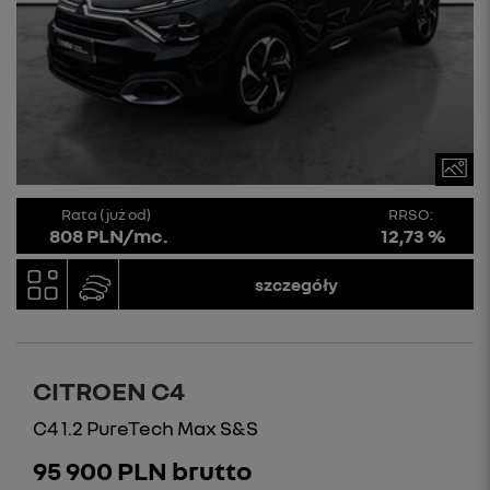
Rata (już od)
RRSO:
808 PLN/mc.
12,73 %
szczegóły
CITROEN C4
C4 1.2 PureTech Max S&S
95 900 PLN brutto