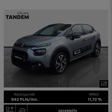
Rata (już od)
RRSO:
842 PLN/mc.
11,72 %
szczegóły