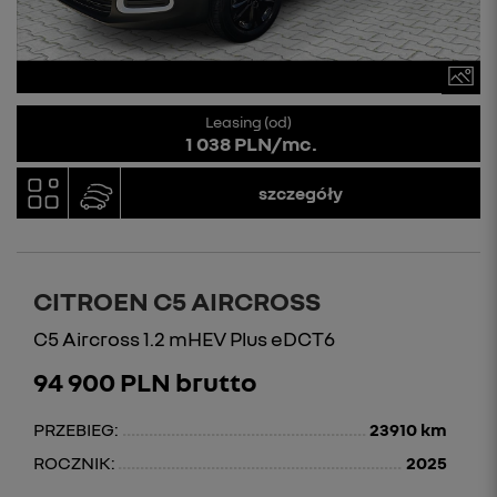
Leasing (od)
1 038 PLN/mc.
szczegóły
CITROEN C5 AIRCROSS
C5 Aircross 1.2 mHEV Plus eDCT6
94 900 PLN brutto
PRZEBIEG:
23910 km
ROCZNIK:
2025