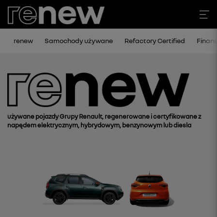
renew
Samochody używane
Refactory Certified
Finan
używane pojazdy Grupy Renault, regenerowane i certyfikowane z
napędem elektrycznym, hybrydowym, benzynowym lub diesla