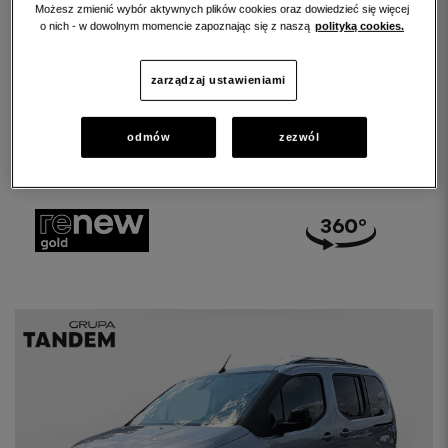
CITROEN BERLINGO
Możesz zmienić wybór aktywnych plików cookies oraz dowiedzieć się więcej
o nich - w dowolnym momencie zapoznając się z naszą
polityką cookies.
Berlingo M 1.5 BlueHDI Feel S&S Aut. N1
88 500 PLN brutto
zarządzaj ustawieniami
PRZEBIEG:
55918 km
odmów
zezwól
ROCZNIK:
2023