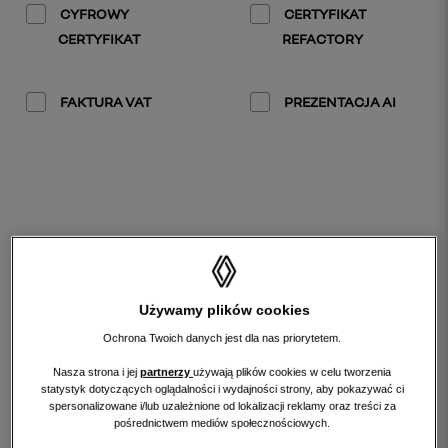
CYFROWY
CERTYFIKAT
CERTYFIKAT
REFACTORY
FAKTURA VAT
PREZENTACJA AI
WYNIKI WYSZUKIWANIA
sortuj
według:
Używamy plików cookies
Ochrona Twoich danych jest dla nas priorytetem.
Nasza strona i jej
partnerzy
używają plików cookies w celu tworzenia
statystyk dotyczących oglądalności i wydajności strony, aby pokazywać ci
spersonalizowane i/lub uzależnione od lokalizacji reklamy oraz treści za
pośrednictwem mediów społecznościowych.