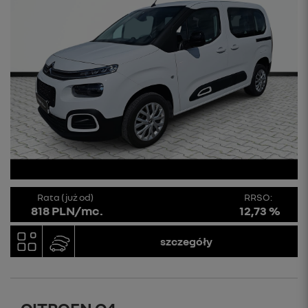
Rata (już od)
RRSO:
818 PLN/mc.
12,73 %
szczegóły
CITROEN C4