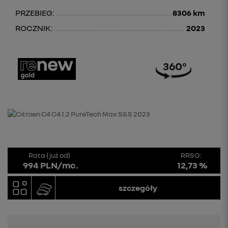
PRZEBIEG:
8306 km
ROCZNIK:
2023
Rata (już od)
RRSO:
994 PLN/mc.
12,73 %
szczegóły