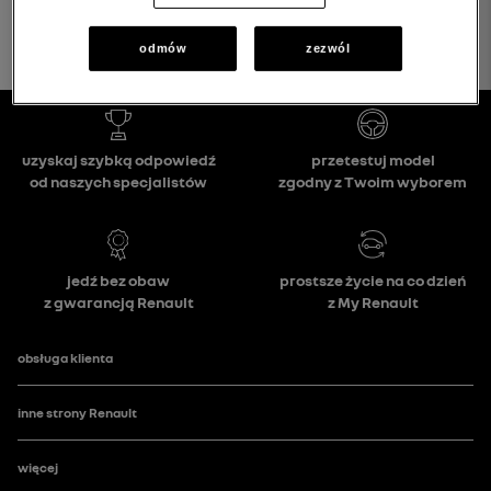
odmów
zezwól