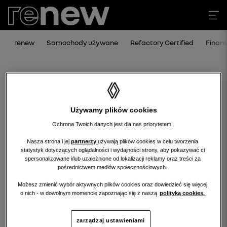
renew
Samochody używane
Refactory Certified
Finan
Używamy plików cookies
Ochrona Twoich danych jest dla nas priorytetem.
Nasza strona i jej
partnerzy
używają plików cookies w celu tworzenia
statystyk dotyczących oglądalności i wydajności strony, aby pokazywać ci
Niestety, wybrany dealer nie ma
spersonalizowane i/lub uzależnione od lokalizacji reklamy oraz treści za
pośrednictwem mediów społecznościowych.
obecnie żadnych ofert w tej kategorii.
Możesz zmienić wybór aktywnych plików cookies oraz dowiedzieć się więcej
Wróć na stronę główną.
o nich - w dowolnym momencie zapoznając się z naszą
polityką cookies.
zarządzaj ustawieniami
wróć na stronę główną