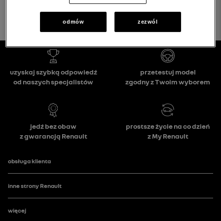
odmów
zezwól