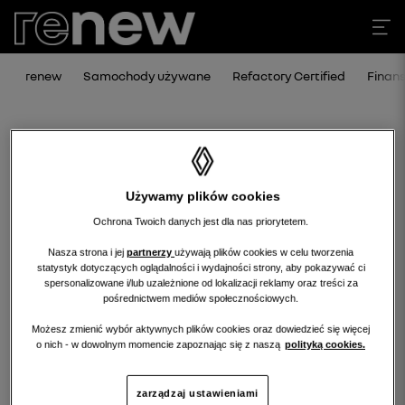
renew
Samochody używane
Refactory Certified
Finan
Używamy plików cookies
Ochrona Twoich danych jest dla nas priorytetem.
Nasza strona i jej
partnerzy
używają plików cookies w celu tworzenia
statystyk dotyczących oglądalności i wydajności strony, aby pokazywać ci
Niestety, wybrany dealer nie ma
spersonalizowane i/lub uzależnione od lokalizacji reklamy oraz treści za
pośrednictwem mediów społecznościowych.
obecnie żadnych ofert w tej kategorii.
Możesz zmienić wybór aktywnych plików cookies oraz dowiedzieć się więcej
Wróć na stronę główną.
o nich - w dowolnym momencie zapoznając się z naszą
polityką cookies.
zarządzaj ustawieniami
wróć na stronę główną