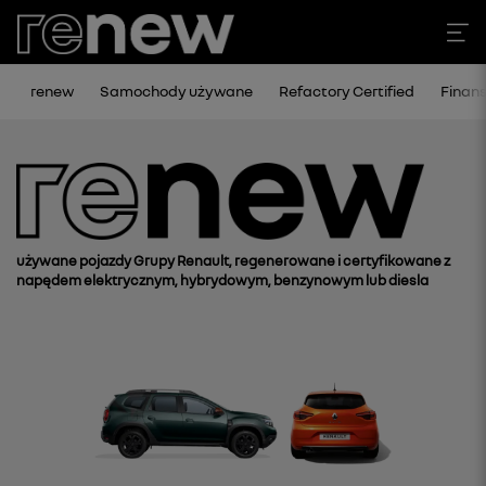
renew
Samochody używane
Refactory Certified
Finan
używane pojazdy Grupy Renault, regenerowane i certyfikowane z
napędem elektrycznym, hybrydowym, benzynowym lub diesla