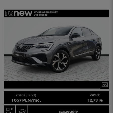
Rata (już od)
RRSO:
1 057 PLN/mc.
12,73 %
szczegóły