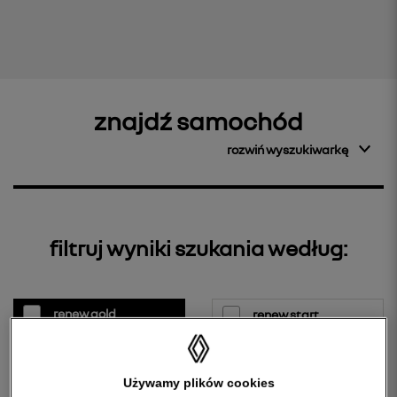
znajdź samochód
rozwiń wyszukiwarkę
filtruj wyniki szukania według:
renew gold
renew start
renew electric
renew pro
Używamy plików cookies