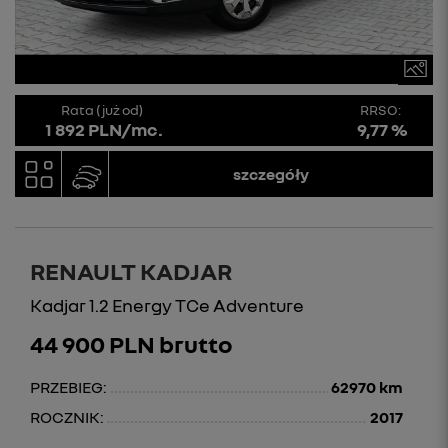
Rata (już od)
RRSO:
1 892 PLN/mc.
9,77 %
szczegóły
RENAULT KADJAR
Kadjar 1.2 Energy TCe Adventure
44 900 PLN brutto
PRZEBIEG:
62970 km
ROCZNIK:
2017