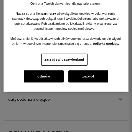
CYFROWY
CERTYFIKAT
Ochrona Twoich danych jest dla nas priorytetem.
CERTYFIKAT
REFACTORY
Nasza strona i jej
partnerzy
używają plików cookies w celu tworzenia
statystyk dotyczących oglądalności i wydajności strony, aby pokazywać ci
spersonalizowane i/lub uzależnione od lokalizacji reklamy oraz treści za
pośrednictwem mediów społecznościowych.
FAKTURA VAT
PREZENTACJA AI
Możesz zmienić wybór aktywnych plików cookies oraz dowiedzieć się więcej
o nich - w dowolnym momencie zapoznając się z naszą
polityką cookies.
zarządzaj ustawieniami
WYNIKI WYSZUKIWANIA
odmów
zezwól
sortuj
według: