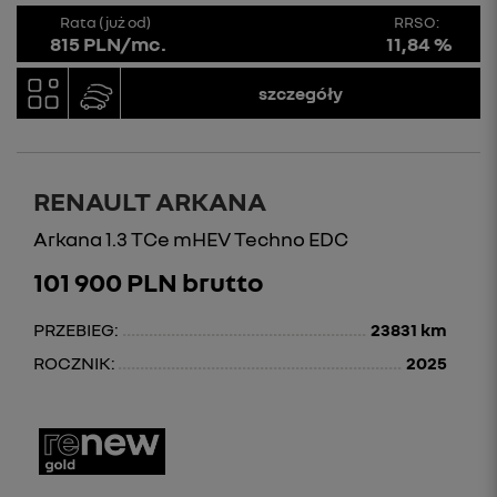
Rata (już od)
RRSO:
815 PLN/mc.
11,84 %
szczegóły
RENAULT ARKANA
Arkana 1.3 TCe mHEV Techno EDC
101 900 PLN brutto
PRZEBIEG:
23831 km
ROCZNIK:
2025